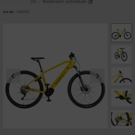
|
Rezension schreiben
(0)
ICKfix Taschen
Art.Nr.:
234005
TE Ersatzteile
M Ersatzteile
imano Teile
TEM Ersatzteile