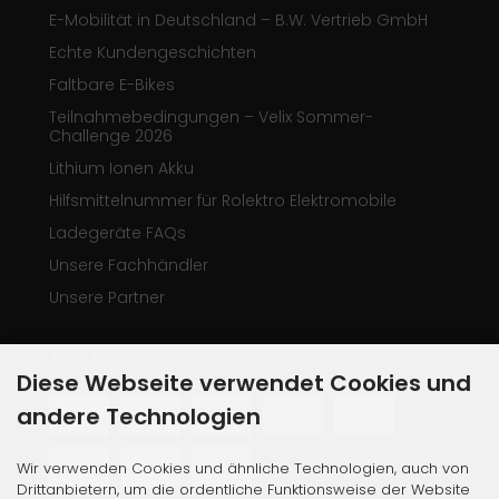
E-Mobilität in Deutschland – B.W. Vertrieb GmbH
Echte Kundengeschichten
Faltbare E-Bikes
Teilnahmebedingungen – Velix Sommer-
Challenge 2026
Lithium Ionen Akku
Hilfsmittelnummer für Rolektro Elektromobile
Ladegeräte FAQs
Unsere Fachhändler
Unsere Partner
Zahlungsmethoden
Diese Webseite verwendet Cookies und
andere Technologien
Wir verwenden Cookies und ähnliche Technologien, auch von
Drittanbietern, um die ordentliche Funktionsweise der Website