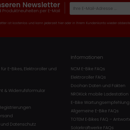
nseren Newsletter
 Produktneuheiten per E-Mail
tter ist kostenlos und kann jederzeit hier oder in Ihrem Kundenkonto wieder abbeste
Informationen
ür E-Bikes, Elektroroller und
NCM E-Bike FAQs
Elektroroller FAQs
Doohan Daten und Fakten
ht & Widerrufsformular
NRGKick mobile Ladestation
E-Bike Wartungsempfehlung
egistrierungen
Allgemeine E-Bike FAQs
ersand
TOTEM E‑Bikes FAQ – Antwort
e und Datenschutz
Solarkraftwerke FAQs