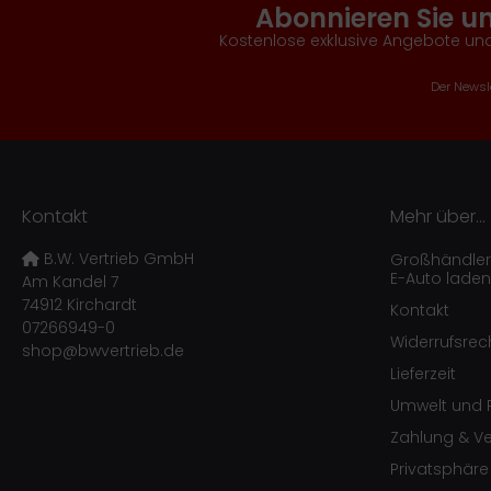
Abonnieren Sie u
Kostenlose exklusive Angebote und
Der Newsle
Kontakt
Mehr über...
B.W. Vertrieb GmbH
Großhändler f
E-Auto laden
Am Kandel 7
74912 Kirchardt
Kontakt
07266949-0
Widerrufsrec
shop@bwvertrieb.de
Lieferzeit
Umwelt und R
Zahlung & V
Privatsphär