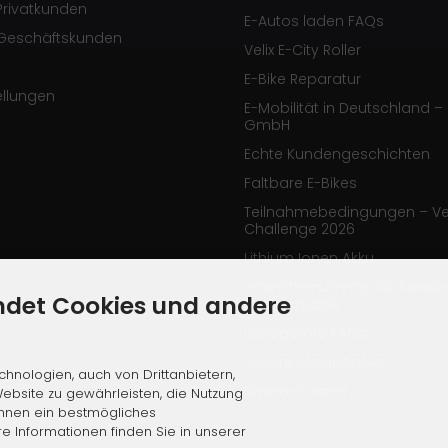
Privatkunden
E-Autos laden FAQs
Geschäftskunden
Velix E-City Roller
E-Bike Reparatur
ellungen
E-Mobilität in Deutschland – 
GmbH
Echte Kundengeschichten
Faltbare E-Bikes
Teilnahmebedingungen – Ve
Challenge 2026
Lithium Ionen Akku
Hilfsmittelnummer für Rolekt
ndet Cookies und andere
Elektromobile
Ladegeräte FAQs
Unsere Fachhändler
hnologien, auch von Drittanbietern,
Unsere Partner
ebsite zu gewährleisten, die Nutzung
Ihnen ein bestmögliches
re Informationen finden Sie in unserer