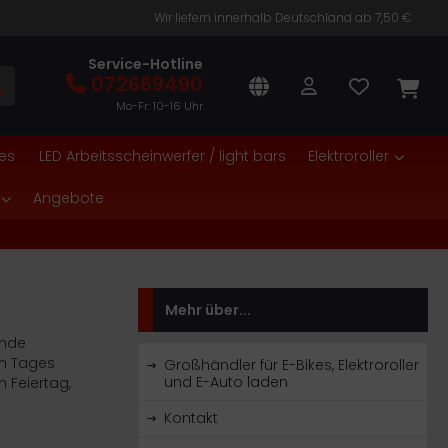
Wir liefern innerhalb Deutschland ab 7,50 €
Service-Hotline
072669490
Mo-Fr: 10-16 Uhr
es
LED Arbeitsscheinwerfer / light bars
Elektroroller
Angebote
Mehr über...
ende
en Tages
Großhändler für E-Bikes, Elektroroller
und E-Auto laden
n Feiertag,
Kontakt