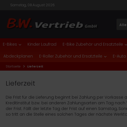
Samstag, 08.August 2026
Alle
nic One
ALLES ANZEIGEN AUS E-BIKES
ALLES ANZEIGEN AUS E-BIKE ZUBEHÖR UND ERSATZTEILE
ALLES ANZEIGEN AUS ELEKTROROLLER
ALLES ANZEIGEN AUS E-ROLLER ZUBEHÖR UND
SATZTEILE
E-Bikes
Kinder Laufrad
E-Bike Zubehör und Ersatzteile
Citybikes
fang Ersatzteile
Cityroller
TE
kus und Ladegeräte
Abdeckplanen
E-Roller Zubehör und Ersatzteile
E-Auto
Faltrad
Bike Akku und Ladegeräte
Roller
CM
Roller Elektronik
Startseite
Lieferzeit
Mountainbike
Bike Bereifung-Mantel-Schlauch
Seniorenmobile
lektro
Roller Mechanik
Lieferzeit
Trekkingbikes
Bike Werkzeuge
TEM
Roller Verkleidung
nder- und Jugend E-Bikes
Bike Zubehör
ban Biker
Die Frist für die Lieferung beginnt bei Zahlung per Vorkas
Kreditinstitut bzw. bei anderen Zahlungsarten am Tag nach
onic One Ersatzteile
der Frist. Fällt der letzte Tag der Frist auf einen Samstag, 
so tritt an die Stelle eines solchen Tages der nächste Werkt
ifito Ersatzteile