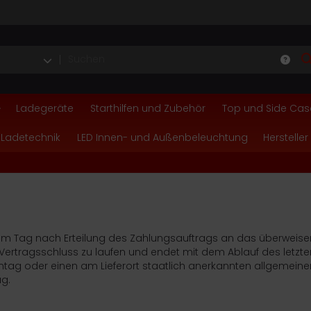
Ladegeräte
Starthilfen und Zubehör
Top und Side Cas
 Ladetechnik
LED Innen- und Außenbeleuchtung
Hersteller
se am Tag nach Erteilung des Zahlungsauftrags an das überweis
 Vertragsschluss zu laufen und endet mit dem Ablauf des letzt
Sonntag oder einen am Lieferort staatlich anerkannten allgemeine
ag.