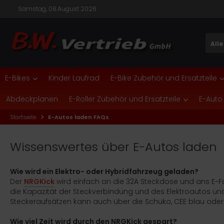
Samstag, 08.August 2026
Alle
nic One
ALLES ANZEIGEN AUS E-BIKES
ALLES ANZEIGEN AUS E-BIKE ZUBEHÖR UND ERSATZTEILE
ALLES ANZEIGEN AUS ELEKTROROLLER
ALLES ANZEIGEN AUS E-ROLLER ZUBEHÖR UND
SATZTEILE
E-Bikes
Kinder Laufrad
E-Bike Zubehör und Ersatzteile
Citybikes
fang Ersatzteile
Cityroller
TE
kus und Ladegeräte
Abdeckplanen
E-Roller Zubehör und Ersatzteile
E-Auto
Faltrad
Bike Akku und Ladegeräte
Roller
CM
Roller Elektronik
Startseite
E-Autos laden FAQs
Mountainbike
Bike Bereifung-Mantel-Schlauch
Seniorenmobile
lektro
Roller Mechanik
Wissenswertes über E-Autos laden
Trekkingbikes
Bike Werkzeuge
TEM
Roller Verkleidung
nder- und Jugend E-Bikes
Bike Zubehör
ban Biker
Wie wird ein Elektro- oder Hybridfahrzeug geladen?
Der
NRGKick
wird einfach an die 32A Steckdose und ans E-
onic One Ersatzteile
die Kapazität der Steckverbindung und des Elektroautos und 
Steckeraufsätzen kann auch über die Schuko, CEE blau oder
ifito Ersatzteile
Wie viel Zeit wird durch den NRGKick gespart?