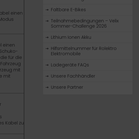
Faltbare E-Bikes
abel einen
 Modus
Teilnahmebedingungen – Velix
Sommer-Challenge 2026
Lithium Ionen Akku
l einen
Hilfsmittelnummer für Rolektro
(Schuko-
Elektromobile
ie für die
 Fahrzeug
Ladegeräte FAQs
hrzeug mit
e mit
Unsere Fachhändler
Unsere Partner
r
s
es Kabel zu