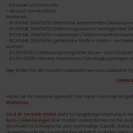
- kompakt und innovativ
- absolut normkonform
Richtlinien:
- RICHTLINIE 2014/35/EU Elektrische Betriebsmittel (Niederspan
- RICHTLINIE 2014/30/EU Elektromagnetische Verträglichkeit (E
- RICHTLINIE 2014/53/EU Funkanlagen/Telekommunikationsend
- RICHTLINIE 2014/65/EU gefährliche Stoffe in Elektro- und Ele
Normen:
- IEC/EN 62752 Ladeleitungsintegrierter Steuer- und Schutzei
- IEC/EN 62196-1 Stecker, Steckdosen, Fahrzeugkupplungen 
Hier
finden Sie die mobilen Ladestationen und Ladekabel Ty
Ladekab
Haben wir Ihr Interesse geweckt? Sie haben auch die Möglic
Wallboxes
Die
B.W. Vertrieb GmbH
steht für langjährige Erfahrung in 
Auto-Ladelösungen
über mobile Ladestationen bis hin zu
E
ganzheitliche Konzepte für eine nachhaltige Zukunft. Gerne 
umweltfreundliche Lösung für Ihre Mobilität zu finden. Mehr