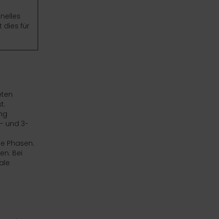
nelles
 dies für
eten
t.
ng
- und 3-
le Phasen.
n. Bei
ale