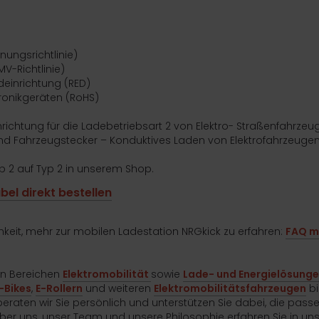
nungsrichtlinie)
MV-Richtlinie)
einrichtung (RED)
ktronikgeräten (RoHS)
nrichtung für die Ladebetriebsart 2 von Elektro- Straßenfahrzeu
und Fahrzeugstecker – Konduktives Laden von Elektrofahrzeuge
p 2 auf Typ 2 in unserem Shop.
el direkt bestellen
hkeit, mehr zur mobilen Ladestation NRGkick zu erfahren:
FAQ m
den Bereichen
Elektromobilität
sowie
Lade- und Energielösung
-Bikes
,
E-Rollern
und weiteren
Elektromobilitätsfahrzeugen
bi
beraten wir Sie persönlich und unterstützen Sie dabei, die pass
 über uns, unser Team und unsere Philosophie erfahren Sie in u