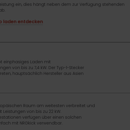
leistung ein, dies hängt neben dem zur Verfügung stehenden
ab.
o laden entdecken
bt einphasiges Laden mit
gen von bis zu 7,4 kW. Der Typ-1-Stecker
eten, hauptsächlich Hersteller aus Asien
uropäischen Raum am weitesten verbreitet und
 Leistungen von bis zu 22 kW.
destationen verfügen über einen solchen
nfach mit NRGkick verwendbar.