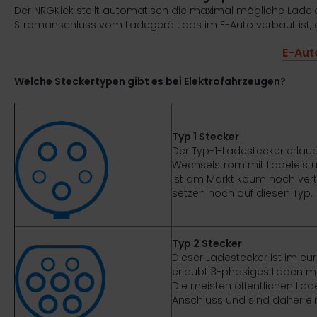
ICKfix Taschen
Der NRGKick stellt automatisch die maximal mögliche Lade
Stromanschluss vom Ladegerät, das im E-Auto verbaut ist, 
TE Ersatzteile
E-Aut
M Ersatzteile
Welche Steckertypen gibt es bei Elektrofahrzeugen?
imano Teile
TEM Ersatzteile
Typ 1 Stecker
Der Typ-1-Ladestecker erlau
Wechselstrom mit Ladeleistun
ist am Markt kaum noch vertr
setzen noch auf diesen Typ.
Typ 2 Stecker
Dieser Ladestecker ist im e
erlaubt 3-phasiges Laden mit
Die meisten öffentlichen La
Anschluss und sind daher ei