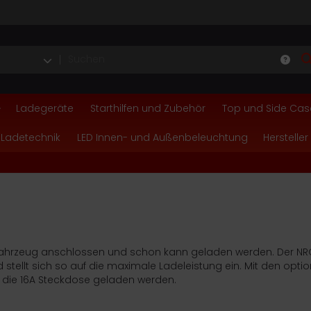
Ladegeräte
Starthilfen und Zubehör
Top und Side Cas
 Ladetechnik
LED Innen- und Außenbeleuchtung
Hersteller
Fahrzeug anschlossen und schon kann geladen werden. Der NRG
stellt sich so auf die maximale Ladeleistung ein. Mit den opti
 die 16A Steckdose geladen werden.