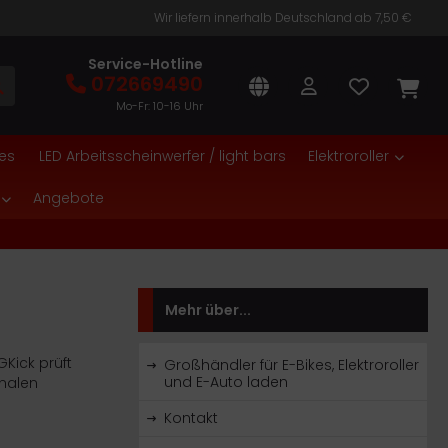
Wir liefern innerhalb Deutschland ab 7,50 €
Service-Hotline
072669490
Mo-Fr: 10-16 Uhr
es
LED Arbeitsscheinwerfer / light bars
Elektroroller
Angebote
Mehr über...
Kick prüft
Großhändler für E-Bikes, Elektroroller
und E-Auto laden
onalen
Kontakt