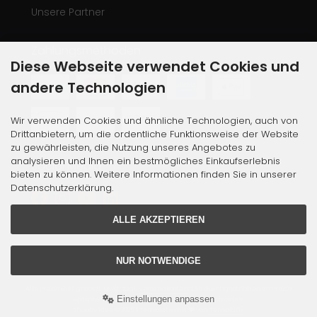
Unsere Partner
Zahlungsmethoden
Diese Webseite verwendet Cookies und
andere Technologien
Wir verwenden Cookies und ähnliche Technologien, auch von
Drittanbietern, um die ordentliche Funktionsweise der Website
zu gewährleisten, die Nutzung unseres Angebotes zu
analysieren und Ihnen ein bestmögliches Einkaufserlebnis
Social Media
bieten zu können. Weitere Informationen finden Sie in unserer
Datenschutzerklärung.
ALLE AKZEPTIEREN
NUR NOTWENDIGE
Alle Preise inkl. gesetzl. MwSt. zzgl.
Versandkosten
. Die durchgestrichenen Preise
Einstellungen anpassen
entsprechen dem bisherigen Preis bei Shopbwidee.
Shopbwidee © 2026 | Template mit
von
Templatix