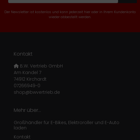
Der Newsletter ist kostenlos und kann jederzeit hier oder in Ihrem Kundenkonto
wieder abbestellt werden.
Kontakt
B.W. Vertrieb GmbH
Am Kandel 7
74912 Kirchardt
07266949-0
shop@bwvertrieb.de
Mehr über...
Großhändler für E-Bikes, Elektroroller und E-Auto
laden
Kontakt