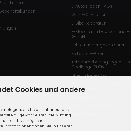
Privatkunden
E-Autos laden FAQs
Geschäftskunden
Velix E-City Roller
E-Bike Reparatur
ellungen
E-Mobilität in Deutschland – 
GmbH
Echte Kundengeschichten
Faltbare E-Bikes
Teilnahmebedingungen – Ve
Challenge 2026
Lithium Ionen Akku
Hilfsmittelnummer für Rolekt
ndet Cookies und andere
Elektromobile
Ladegeräte FAQs
Unsere Fachhändler
hnologien, auch von Drittanbietern,
Unsere Partner
ebsite zu gewährleisten, die Nutzung
Ihnen ein bestmögliches
re Informationen finden Sie in unserer