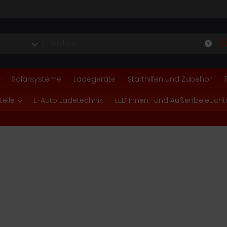
Solarsysteme
Ladegeräte
Starthilfen und Zubehör
teile
E-Auto Ladetechnik
LED Innen- und Außenbeleuch