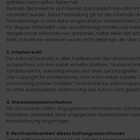
gelinkten/verknüpften Seiten hat.
Deshalb distanziert er sich hiermit ausdrücklich von allen In
verändert wurden. Diese Feststellung gilt für alle innerhalb
Fremdeinträge in vom Autor eingerichteten Gästebüchern, Di
Für illegale, fehlerhafte oder unvollständige Inhalte und i
dargebotener Informationen entstehen, haftet allein der Anb
Seite, auf welche verwiesen wurde, nicht derjenige, der über Li
3. Urheberrecht
Der Autor ist bestrebt, in allen Publikationen die Urheber
zu beachten, von ihm selbst erstellte Grafiken, Tondokument
Tondokumente, Videosequenzen und Texte zurückzugreifen.
Das Copyright für veröffentlichte, vom Autor selbst erstellte 
Verwendung solcher Grafiken, Tondokumente, Videosequenze
ist ohne ausdrückliche Zustimmung des Autors nicht gestat
4. Warenzeicheninformation
Die auf unseren Seiten angegebenen Firmennamen und Ware
Produktes verwendet. Nicht angegebene Warenzeichen-Kenn
Kennzeichnung eingetragen.
5. Rechtswirksamkeit dieses Haftungsausschlusses
Dieser Haftungsausschluss ist als Teil des Internetangebot