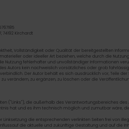
45767185
7, 74192 Kirchardt
ktheit, Vollständigkeit oder Qualität der bereitgestellten Inform
terieller oder ideeller Art beziehen, welche durch die Nutzun
e Nutzung fehlerhafter und unvollständiger Informationen ver
des Autors kein nachweislich vorsätzliches oder grob fahrlässi
erbindlich. Der Autor behält es sich ausdrücklich vor, Teile der 
 verändern, zu ergänzen, zu löschen oder die Veröffentlichu
eiten ("Links"), die außerhalb des Verantwortungsbereiches des
enntnis hat und es ihm technisch möglich und zumutbar wäre, d
r Linksetzung die entsprechenden verlinkten Seiten frei von ille
 Einflussauf die aktuelle und zukünftige Gestaltung und auf die In