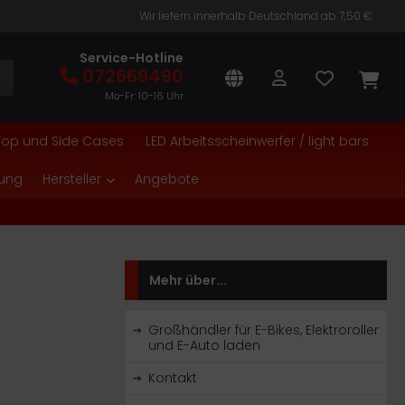
Wir liefern innerhalb Deutschland ab 7,50 €
Service-Hotline
072669490
Mo-Fr: 10-16 Uhr
Top und Side Cases
LED Arbeitsscheinwerfer / light bars
tung
Hersteller
Angebote
Mehr über...
Großhändler für E-Bikes, Elektroroller
und E-Auto laden
Kontakt