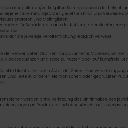
halten aller gelinkten/verknüpften Seiten, die nach der Linksetzu
 des eigenen Internetangebotes gesetzten Links und Verweise sow
skussionsforen und Mailinglisten.
nsbesondere für Schäden, die aus der Nutzung oder Nichtnutzung 
ieter der
nks auf die jeweilige Veröffentlichung lediglich verweist.
rechte der verwendeten Grafiken, Tondokumente, Videosequenzen 
e, Videosequenzen und Texte zu nutzen oder auf lizenzfreie Graf
Objekte bleibt allein beim Autor der Seiten. Eine Vervielfältigung
n und Texte in anderen elektronischen oder gedruckten Publi
tet.
nzeichen werden ohne Verletzung des Sinninhaltes des jewei
zeichnungen an Produkten sind ohne Absicht auf Unterlassun
es zu betrachten, von dem aus auf diese Seite verwiesen wurde.