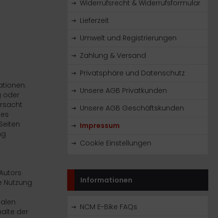
Widerrufsrecht & Widerrufsformular
Lieferzeit
Umwelt und Registrierungen
Zahlung & Versand
Privatsphäre und Datenschutz
ationen.
Unsere AGB Privatkunden
g oder
ursacht
Unsere AGB Geschäftskunden
ges
Seiten
Impressum
ng
Cookie Einstellungen
 Autors
Informationen
ie Nutzung
galen
NCM E-Bike FAQs
halte der