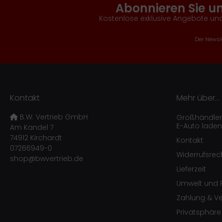
Abonnieren Sie u
Kostenlose exklusive Angebote und
Der Newsle
Kontakt
Mehr über...
B.W. Vertrieb GmbH
Großhändler f
E-Auto laden
Am Kandel 7
74912 Kirchardt
Kontakt
07266949-0
Widerrufsrec
shop@bwvertrieb.de
Lieferzeit
Umwelt und R
Zahlung & V
Privatsphär