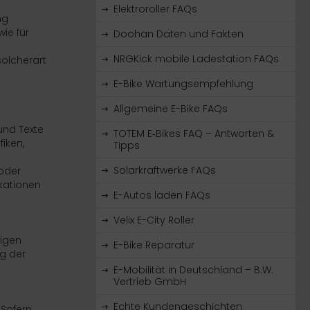
Elektroroller FAQs
ng
ie für
Doohan Daten und Fakten
NRGKick mobile Ladestation FAQs
solcherart
E-Bike Wartungsempfehlung
Allgemeine E-Bike FAQs
und Texte
TOTEM E‑Bikes FAQ – Antworten &
iken,
Tipps
Solarkraftwerke FAQs
 oder
kationen
E-Autos laden FAQs
Velix E-City Roller
ligen
E-Bike Reparatur
g der
E-Mobilität in Deutschland – B.W.
Vertrieb GmbH
Echte Kundengeschichten
 Sofern