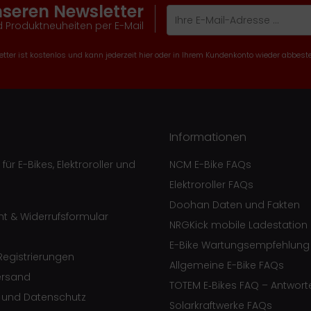
nseren Newsletter
 Produktneuheiten per E-Mail
tter ist kostenlos und kann jederzeit hier oder in Ihrem Kundenkonto wieder abbeste
Informationen
ür E-Bikes, Elektroroller und
NCM E-Bike FAQs
Elektroroller FAQs
Doohan Daten und Fakten
ht & Widerrufsformular
NRGKick mobile Ladestation
E-Bike Wartungsempfehlung
egistrierungen
Allgemeine E-Bike FAQs
ersand
TOTEM E‑Bikes FAQ – Antwort
e und Datenschutz
Solarkraftwerke FAQs