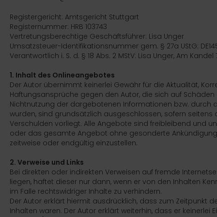
ICKfix Taschen
Registergericht: Amtsgericht Stuttgart
Registernummer: HRB 103743
TE Ersatzteile
Vertretungsberechtige Geschäftsführer: Lisa Unger
Umsatzsteuer-Identifikationsnummer gem. § 27a UStG: DE1
M Ersatzteile
Verantwortlich i. S. d. § 18 Abs. 2 MStV: Lisa Unger, Am Kandel 
imano Teile
1. Inhalt des Onlineangebotes
Der Autor übernimmt keinerlei Gewähr für die Aktualität, Korre
TEM Ersatzteile
Haftungsansprüche gegen den Autor, die sich auf Schäden ma
Nichtnutzung der dargebotenen Informationen bzw. durch di
wurden, sind grundsätzlich ausgeschlossen, sofern seitens 
Verschulden vorliegt. Alle Angebote sind freibleibend und unv
oder das gesamte Angebot ohne gesonderte Ankündigung zu
zeitweise oder endgültig einzustellen.
2. Verweise und Links
Bei direkten oder indirekten Verweisen auf fremde Internets
liegen, haftet dieser nur dann, wenn er von den Inhalten K
im Falle rechtswidriger Inhalte zu verhindern.
Der Autor erklärt hiermit ausdrücklich, dass zum Zeitpunkt de
Inhalten waren. Der Autor erklärt weiterhin, dass er keinerlei