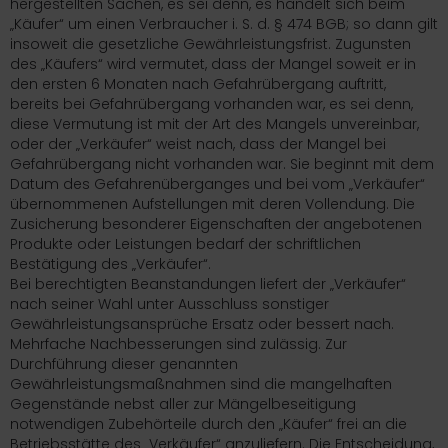
hergestellten Sachen, es sei denn, es handelt sich beim
„Käufer“ um einen Verbraucher i. S. d. § 474 BGB; so dann gilt
insoweit die gesetzliche Gewährleistungsfrist. Zugunsten
des „Käufers“ wird vermutet, dass der Mangel soweit er in
den ersten 6 Monaten nach Gefahrübergang auftritt,
bereits bei Gefahrübergang vorhanden war, es sei denn,
diese Vermutung ist mit der Art des Mangels unvereinbar,
oder der „Verkäufer“ weist nach, dass der Mangel bei
Gefahrübergang nicht vorhanden war. Sie beginnt mit dem
Datum des Gefahrenüberganges und bei vom „Verkäufer“
übernommenen Aufstellungen mit deren Vollendung. Die
Zusicherung besonderer Eigenschaften der angebotenen
Produkte oder Leistungen bedarf der schriftlichen
Bestätigung des „Verkäufer“.
Bei berechtigten Beanstandungen liefert der „Verkäufer“
nach seiner Wahl unter Ausschluss sonstiger
Gewährleistungsansprüche Ersatz oder bessert nach.
Mehrfache Nachbesserungen sind zulässig. Zur
Durchführung dieser genannten
Gewährleistungsmaßnahmen sind die mangelhaften
Gegenstände nebst aller zur Mängelbeseitigung
notwendigen Zubehörteile durch den „Käufer“ frei an die
Betriebsstätte des „Verkäufer“ anzuliefern. Die Entscheidung,