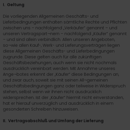
ICKfix Taschen
I. Geltung
Die vorliegenden Allgemeinen Geschäfts- und
TE Ersatzteile
Lieferbedingungen enthalten sämtliche Rechte und Pflichten
zwischen uns – nachfolgend „Verkäufer“ genannt – und
M Ersatzteile
unseren Vertragspart¬nern – nachfolgend „Käufer“ genannt
– und sind allein verbindlich. Allen unseren Angeboten,
imano Teile
so¬wie allen Kauf-, Werk- und Lieferungsverträgen liegen
diese Allgemeinen Geschäfts- und Lieferbedingungen
TEM Ersatzteile
zugrunde. Diese gelten auch für alle zukünftigen
Geschäftsbeziehungen, auch wenn sie nicht nochmals
ausdrücklich vereinbart werden. Mit Annahme unseres
Ange¬botes erkennt der „Käufer“ diese Bedingungen an,
und zwar auch, soweit sie mit seinen All¬gemeinen
Geschäftsbedingungen ganz oder teilweise in Widerspruch
stehen, selbst wenn wir ihnen nicht ausdrücklich
widersprechen. Ist der „Käufer“ hiermit nicht einverstanden,
hat er hierauf unverzüglich und ausdrücklich in einem
gesonderten Schreiben hinzuweisen.
II. Vertragsabschluß und Umfang der Lieferung