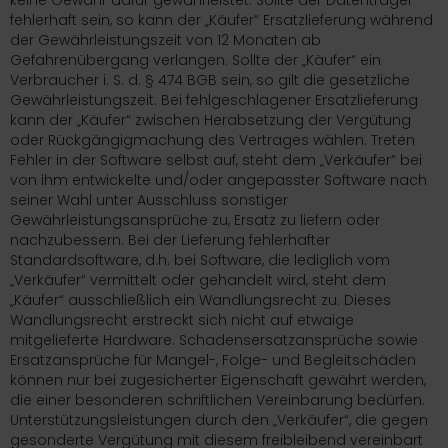
keine Gewähr dafür gewährleistet. Sollte der Datenträger
fehlerhaft sein, so kann der „Käufer“ Ersatzlieferung während
der Gewährleistungszeit von 12 Monaten ab
Gefahrenübergang verlangen. Sollte der „Käufer“ ein
Verbraucher i. S. d. § 474 BGB sein, so gilt die gesetzliche
Gewährleistungszeit. Bei fehlgeschlagener Ersatzlieferung
kann der „Käufer“ zwischen Herabsetzung der Vergütung
oder Rückgängigmachung des Vertrages wählen. Treten
Fehler in der Software selbst auf, steht dem „Verkäufer“ bei
von ihm entwickelte und/oder angepasster Software nach
seiner Wahl unter Ausschluss sonstiger
Gewährleistungsansprüche zu, Ersatz zu liefern oder
nachzubessern. Bei der Lieferung fehlerhafter
Standardsoftware, d.h. bei Software, die lediglich vom
„Verkäufer“ vermittelt oder gehandelt wird, steht dem
„Käufer“ ausschließlich ein Wandlungsrecht zu. Dieses
Wandlungsrecht erstreckt sich nicht auf etwaige
mitgelieferte Hardware. Schadensersatzansprüche sowie
Ersatzansprüche für Mangel-, Folge- und Begleitschäden
können nur bei zugesicherter Eigenschaft gewährt werden,
die einer besonderen schriftlichen Vereinbarung bedürfen.
Unterstützungsleistungen durch den „Verkäufer“, die gegen
gesonderte Vergütung mit diesem freibleibend vereinbart