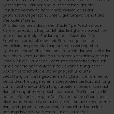
sofort zu unterrichten, damit Klage nach § 771 ZPO erhoben
werden kann. Darüber hinaus ist derjenige, der die
Pfändung vornimmt, darauf hinzuweisen, dass der
gepfändete Gegenstand unter Eigentumsvorbehalt des
„Verkäufers“ steht.
Wird der Kaufpreis durch den „Käufer“ per Wechsel oder
Scheck bezahlt, so begründet dies lediglich eine wechsel-
oder scheckmäßige Forderung des „Verkäufers“. Der
Eigentumsvorbehalt sowie die Forderungen aus der
Warenlieferung bzw. die Ansprüche aus verlängertem
Eigentumsvorbehalt erlöschen erst, wenn der Wechsel oder
der Scheck vom „Käufer“ als Bezogenen bezahlt worden ist.
Sowohl für die Dauer des Eigentumsvorbehaltes als auch
für die nachfolgend aufgeführte Gewährleistung ist der
„Käufer“ verpflichtet, die Waren pfleglich und unter
Beachtung der dafür gebotenen Sorgfaltsmaßnahmen zu
behandeln. Hierzu gehören insbesondere die Durchführung
von Inspektions- und Wartungsarbeiten, soweit diese nach
Herstellerangaben vorgeschrieben sind. Die Kosten hierfür
hat der „Käufer“ zu tragen. Der „Käufer“ hat darüber hinaus
die übernommene Ware auf seine Kosten ausreichend zum
Nennwert gegen Feuer, Wasser, Diebstahl und sonstige
Haftungsrisiken zu versichern. Für die Dauer des