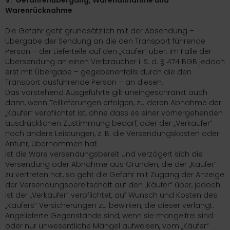
V. Gefahrenübergang, Warenannahme und
Warenrücknahme
Die Gefahr geht grundsätzlich mit der Absendung –
Übergabe der Sendung an die den Transport führende
Person – der Lieferteile auf den „Käufer“ über; im Falle der
Übersendung an einen Verbraucher i. S. d. § 474 BGB jedoch
erst mit Übergabe – gegebenenfalls durch die den
Transport ausführende Person – an diesen.
Das vorstehend Ausgeführte gilt uneingeschränkt auch
dann, wenn Teillieferungen erfolgen, zu deren Abnahme der
„Käufer“ verpflichtet ist, ohne dass es einer vorhergehenden
ausdrücklichen Zustimmung bedarf, oder der „Verkäufer“
noch andere Leistungen, z. B. die Versendungskosten oder
Anfuhr, übernommen hat.
Ist die Ware versendungsbereit und verzögert sich die
Versendung oder Abnahme aus Gründen, die der „Käufer“
zu vertreten hat, so geht die Gefahr mit Zugang der Anzeige
der Versendungsbereitschaft auf den „Käufer“ über, jedoch
ist der „Verkäufer“ verpflichtet, auf Wunsch und Kosten des
„Käufers“ Versicherungen zu bewirken, die dieser verlangt.
Angelieferte Gegenstände sind, wenn sie mangelfrei sind
oder nur unwesentliche Mängel aufweisen, vom „Käufer“