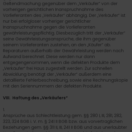
Geltendmachung gegenüber dem „Verkäufer“ von der
vorherigen gerichtlichen Inanspruchnahme des
Vorlieferanten des „Verkäufer“ abhängig. Der „Verkäufer“ ist
nur bei erfolgloser vorheriger gerichtlicher
Inanspruchnahme gegen die Vorlieferanten
gewährleistungspflichtig. Diesbezüglich tritt der „Verkäufer“
seine Gewährleistungsansprüche, die ihm gegenüber
seinem Vorlieferanten zustehen, an den „Käufer“ ab.
Reparaturen außerhalb der Gewährleistung werden nach
Aufwand berechnet. Diese werden nur dann
entgegengenommen, wenn die defekten Produkte dem
„Verkäufer“ frei Haus zugestellt werden. Zur schnellen
Abwicklung benötigt der „Verkäufer“ außerdem eine
detaillierte Fehlerbeschreibung, sowie eine Rechnungskopie
mit den Seriennummern der defekten Produkte.
VIII. Haftung des „Verkäufers“
1.
Ansprüche aus Schlechtleistung gem. §§ 280 I, III, 281, 282,
323, 324 BGB i. V. m. § 241 II BGB bzw. aus vorvertraglichen
Beziehungen gem. §§ 311 II, III, 241 II BGB und aus unerlaubter