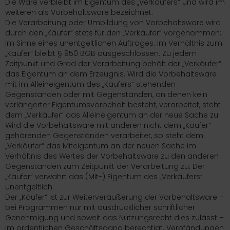
Die Ware verbleibt im Eigentum des „Verkäufers“ und wird im
weiteren als Vorbehaltsware bezeichnet.
Die Verarbeitung oder Umbildung von Vorbehaltsware wird
durch den „Käufer“ stets für den „Verkäufer“ vorgenommen;
im Sinne eines unentgeltlichen Auftrages. Im Verhältnis zum
„Käufer“ bleibt § 950 BGB ausgeschlossen. Zu jedem
Zeitpunkt und Grad der Verarbeitung behält der „Verkäufer“
das Eigentum an dem Erzeugnis. Wird die Vorbehaltsware
mit im Alleineigentum des „Käufers“ stehenden
Gegenständen oder mit Gegenständen, an denen kein
verlängerter Eigentumsvorbehalt besteht, verarbeitet, steht
dem „Verkäufer“ das Alleineigentum an der neue Sache zu.
Wird die Vorbehaltsware mit anderen nicht dem „Käufer“
gehörenden Gegenständen verarbeitet, so steht dem
„Verkäufer“ das Miteigentum an der neuen Sache im
Verhältnis des Wertes der Vorbehaltsware zu den anderen
Gegenständen zum Zeitpunkt der Verarbeitung zu. Der
„Käufer“ verwahrt das (Mit-) Eigentum des „Verkäufers“
unentgeltlich.
Der „Käufer“ ist zur Weiterveräußerung der Vorbehaltsware –
bei Programmen nur mit ausdrücklicher schriftlicher
Genehmigung und soweit das Nutzungsrecht dies zulässt –
im ordentlichen Geschäftsgang berechtigt. Verpfändungen