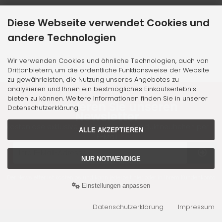
Diese Webseite verwendet Cookies und
andere Technologien
Wir verwenden Cookies und ähnliche Technologien, auch von
Drittanbietern, um die ordentliche Funktionsweise der Website
zu gewährleisten, die Nutzung unseres Angebotes zu
analysieren und Ihnen ein bestmögliches Einkaufserlebnis
bieten zu können. Weitere Informationen finden Sie in unserer
Abonnieren Sie unseren
Datenschutzerklärung.
Newsletter
Kostenlose exklusive Angebote und Produktneuheiten per
ALLE AKZEPTIEREN
E-Mail
NUR NOTWENDIGE
Der Newsletter ist kostenlos und kann jederzeit hier oder in Ihrem Kundenkonto
wieder abbestellt werden.
Einstellungen anpassen
Datenschutzerklärung
Impressum