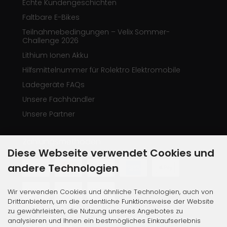
Echte Kundengeschichten
Faltbare E-Bikes
Teilnahmebedingungen – Velix Sommer-
Challenge 2026
Lithium Ionen Akku
Hilfsmittelnummer für Rolektro Elektromobile
Ladegeräte FAQs
Unsere Fachhändler
Unsere Partner
Zahlungsmethoden
Diese Webseite verwendet Cookies und
andere Technologien
Wir verwenden Cookies und ähnliche Technologien, auch von
Drittanbietern, um die ordentliche Funktionsweise der Website
zu gewährleisten, die Nutzung unseres Angebotes zu
analysieren und Ihnen ein bestmögliches Einkaufserlebnis
Social Media