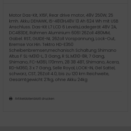
Motor Das-Kit, X15F, Rear drive motor, 48V 250W, 25
kmh. Akku DEHAWK, i5-4813H,48V 13 Ah 624 Wh mit USB
Anschluss. Das-Kit L7 LCD 6 Levels,Ladegerät 48V 2A,
DC483DE, Rahmen Aluminium 6061 26Zoll 480MM,
Gabel: RST, GUIDE-NL 26Zoll Vorspannung, Lock-Out,
Bremse Vor.Hin. Tektro HD-E350
Scheibenbremsen,mechanisch Schaltung Shimano
Altus F SL-M310-L, 3 Gang, R SL.M310-8R, 7 Gang,
Shimano, FC-M361, 170mm, 28 38 48T, Shimano, Acera,
RD-M360, 3 x 7 Gang, Selle Royal, LOOK-IN, Gel Sattel,
schwarz, CST, 26Zoll 4.0, bis zu 120 km Reichweite,
Gesamtgewicht 27kg, ohne Akku 24kg
Artikeldatenblatt drucken