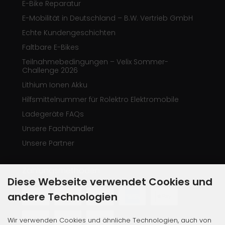
E-Bike Reparatur
E-Mobilität in Deutschland – B.W. Vertrieb GmbH
Echte Kundengeschichten
Faltbare E-Bikes
Teilnahmebedingungen – Velix Sommer-
Challenge 2026
Lithium Ionen Akku
Hilfsmittelnummer für Rolektro Elektromobile
Ladegeräte FAQs
Unsere Fachhändler
Unsere Partner
Zahlungsmethoden
Diese Webseite verwendet Cookies und
andere Technologien
Wir verwenden Cookies und ähnliche Technologien, auch von