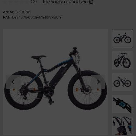
|
Rezension schreiben
(0)
ICKfix Taschen
Art.Nr.:
230088
TE Ersatzteile
HAN:
DE248SI5600B+MB4813H9519
M Ersatzteile
imano Teile
TEM Ersatzteile