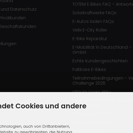
ersand
TOTEM E‑Bikes FAQ – Antwort
e und Datenschutz
Solarkraftwerke FAQs
Privatkunden
E-Autos laden FAQs
Geschäftskunden
Velix E-City Roller
E-Bike Reparatur
ellungen
E-Mobilität in Deutschland – 
GmbH
Echte Kundengeschichten
Faltbare E-Bikes
Teilnahmebedingungen – Ve
Challenge 2026
Lithium Ionen Akku
Hilfsmittelnummer für Rolekt
ndet Cookies und andere
Elektromobile
Ladegeräte FAQs
Unsere Fachhändler
hnologien, auch von Drittanbietern,
Unsere Partner
ebsite zu gewährleisten, die Nutzung