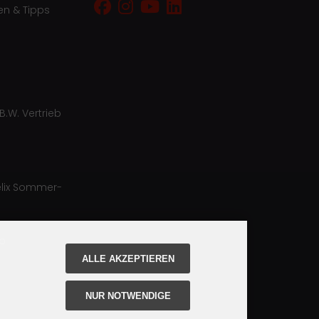
en & Tipps
B.W. Vertrieb
lix Sommer-
ro
ALLE AKZEPTIEREN
NUR NOTWENDIGE