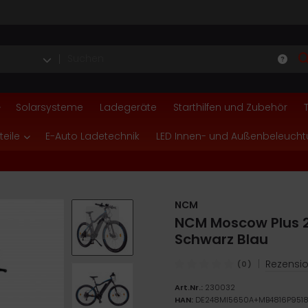
Solarsysteme
Ladegeräte
Starthilfen und Zubehör
teile
E-Auto Ladetechnik
LED Innen- und Außenbeleuch
NCM
NCM Moscow Plus 27
Schwarz Blau
|
Rezensio
(0)
Art.Nr.:
230032
HAN:
DE248MI5650A+MB4816P951