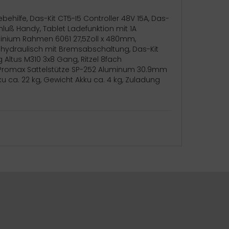
ehilfe, Das-Kit CT5-I5 Controller 48V 15A, Das-
luß Handy, Tablet Ladefunktion mit 1A
minium Rahmen 6061 27,5Zoll x 480mm,
hydraulisch mit Bremsabschaltung, Das-Kit
ltus M310 3x8 Gang, Ritzel 8fach
rz, Promax Sattelstütze SP-252 Aluminum 30.9mm
 ca. 22 kg, Gewicht Akku ca. 4 kg, Zuladung