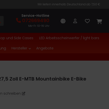
Wir liefern innerhalb Deutschland ab 7,50 €
Service-Hotline
072669490
Mo-Fr: 10-16 Uhr
Top und Side Cases
LED Arbeitsscheinwerfer / light bars
tung
Hersteller
Angebote
,5 Zoll E-MTB Mountainbike E-Bike
n schreiben
8