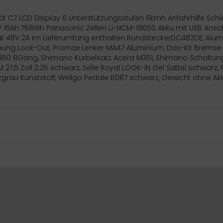
 C7 LCD Display 6 Unterstützungsstufen 6kmh Anfahrhilfe Schieb
 16Ah 768Wh Panasonic Zellen Li-NCM-18650 Akku mit USB Ansch
ät 48V 2A im Lieferumfang enthalten RundsteckerDC482DE, Alu
ung Lock-Out, Promax Lenker MA47 Aluminium, Das-Kit Bremse 
60 8Gang, Shimano Kurbelsatz Acera M361, Shimano Schaltung A
 27,5 Zoll 2.25 schwarz, Selle Royal LOOK-IN Gel Sattel schwa
rau Kunststoff, Wellgo Pedale B087 schwarz, Gewicht ohne Akku