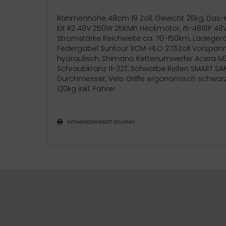
Rahmenhöhe 48cm 19 Zoll, Gewicht 26kg, Das-Kit
Kit R2 48V 250W 25KMh Heckmotor, i5-4816P 48V
Stromstärke Reichweite ca. 70-150km, Ladeger
Federgabel Suntour XCM-HLO 27,5Zoll Vorspann
hydraulisch, Shimano Kettenumwerfer Acera M3
Schraubkranz 11-32T, Schwalbe Reifen SMART SAM
Durchmesser, Velo Griffe ergonomisch schwarzg
120kg inkl. Fahrer
Artikeldatenblatt drucken