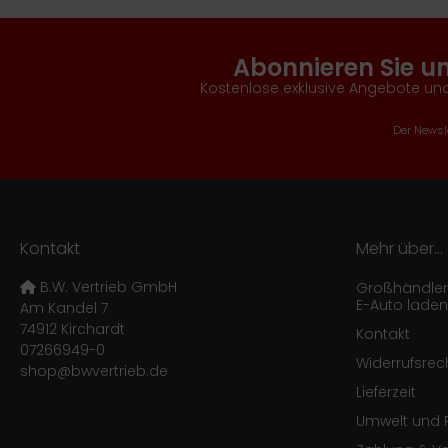
Abonnieren Sie u
Kostenlose exklusive Angebote und
Der Newsle
Kontakt
Mehr über...
B.W. Vertrieb GmbH
Großhändler f
E-Auto laden
Am Kandel 7
74912 Kirchardt
Kontakt
07266949-0
Widerrufsrec
shop@bwvertrieb.de
Lieferzeit
Umwelt und R