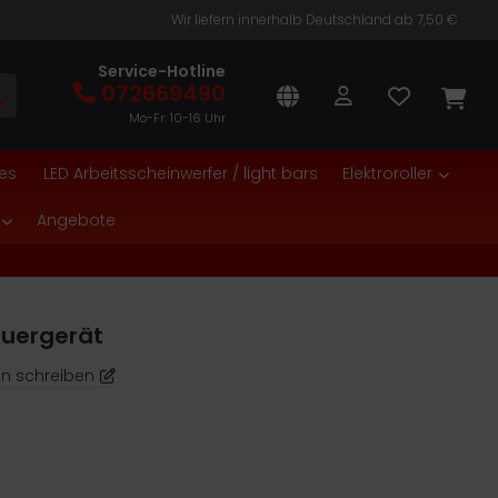
Wir liefern innerhalb Deutschland ab 7,50 €
Service-Hotline
072669490
Mo-Fr: 10-16 Uhr
es
LED Arbeitsscheinwerfer / light bars
Elektroroller
Angebote
euergerät
n schreiben