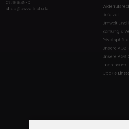
07266949-0
Widerrufsrec
shop@bwvertrieb.de
Lieferzeit
Umwelt und R
Zahlung & V
Privatsphär
Unsere AGB 
Unsere AGB 
Impressum
Cookie Einst