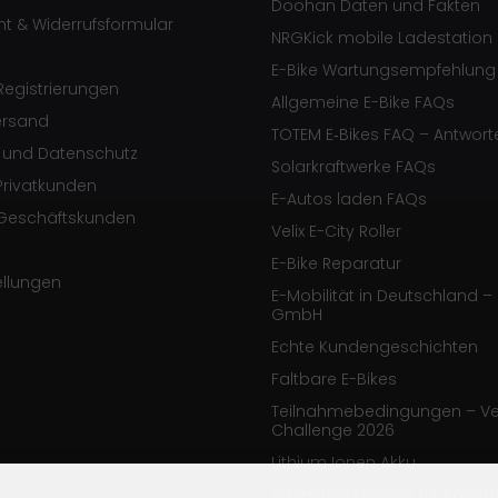
Doohan Daten und Fakten
ht & Widerrufsformular
NRGKick mobile Ladestation
E-Bike Wartungsempfehlung
egistrierungen
Allgemeine E-Bike FAQs
ersand
TOTEM E‑Bikes FAQ – Antwort
e und Datenschutz
Solarkraftwerke FAQs
Privatkunden
E-Autos laden FAQs
Geschäftskunden
Velix E-City Roller
E-Bike Reparatur
ellungen
E-Mobilität in Deutschland – 
GmbH
Echte Kundengeschichten
Faltbare E-Bikes
Teilnahmebedingungen – Ve
Challenge 2026
Lithium Ionen Akku
Hilfsmittelnummer für Rolekt