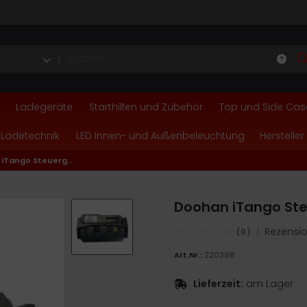
Ladegeräte
Starthilfen und Zubehör
Top und Side Cas
 Ladetechnik
LED Innen- und Außenbeleuchtung
Hersteller
Doohan iTango Steuergerät
Doohan iTango St
|
Rezensio
(0)
Art.Nr.:
220398
Lieferzeit:
am Lager