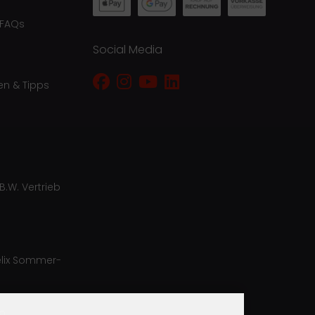
 FAQs
Social Media
en & Tipps
B.W. Vertrieb
lix Sommer-
ro