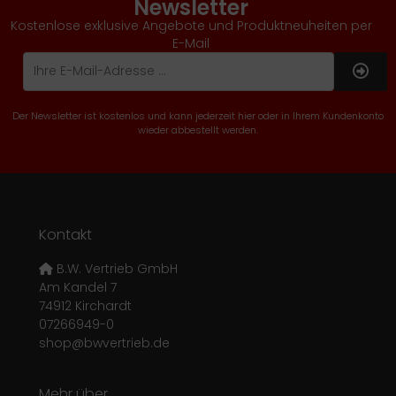
Newsletter
Kostenlose exklusive Angebote und Produktneuheiten per
E-Mail
Der Newsletter ist kostenlos und kann jederzeit hier oder in Ihrem Kundenkonto
wieder abbestellt werden.
Kontakt
B.W. Vertrieb GmbH
Am Kandel 7
74912 Kirchardt
07266949-0
shop@bwvertrieb.de
Mehr über...