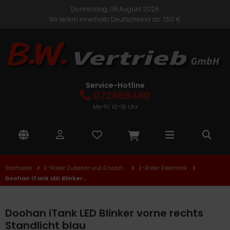
Donnerstag, 06.August 2026
Wir liefern innerhalb Deutschland ab 7,50 €
nic One
ALLES ANZEIGEN AUS E-BIKES
ALLES ANZEIGEN AUS E-BIKE ZUBEHÖR UND ERSATZTEILE
ALLES ANZEIGEN AUS ELEKTROROLLER
Citybikes
fang Ersatzteile
Cityroller
TE
Service-Hotline
072669490
Faltrad
Bike Akku und Ladegeräte
Roller
CM
Mo-Fr: 10-16 Uhr
Mountainbike
Bike Bereifung-Mantel-Schlauch
Seniorenmobile
lektro
Trekkingbikes
Bike Werkzeuge
TEM
Startseite
E-Roller Zubehör und Ersatzteile
E-Roller Elektronik
nder- und Jugend E-Bikes
Bike Zubehör
ban Biker
Doohan iTank LED Blinker vorne rechts Standlicht blau
onic One Ersatzteile
Doohan iTank LED Blinker vorne rechts
ifito Ersatzteile
Standlicht blau