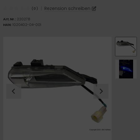
ICKfix Taschen
|
Rezension schreiben
(0)
TE Ersatzteile
Art.Nr.:
220278
HAN:
1020402-04-001
M Ersatzteile
imano Teile
TEM Ersatzteile