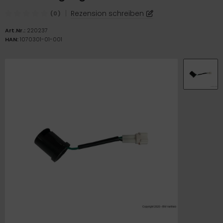
ICKfix Taschen
|
Rezension schreiben
(0)
TE Ersatzteile
Art.Nr.:
220237
HAN:
1070301-01-001
M Ersatzteile
imano Teile
TEM Ersatzteile