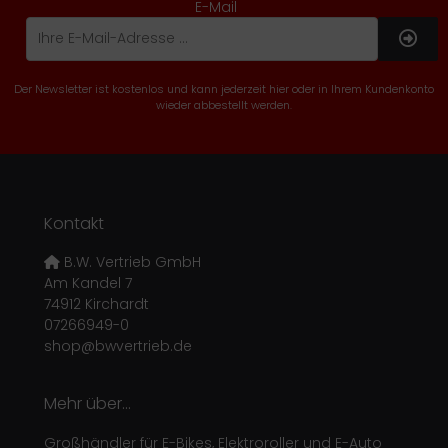
E-Mail
Der Newsletter ist kostenlos und kann jederzeit hier oder in Ihrem Kundenkonto
wieder abbestellt werden.
Kontakt
B.W. Vertrieb GmbH
Am Kandel 7
74912 Kirchardt
07266949-0
shop@bwvertrieb.de
Mehr über...
Großhändler für E-Bikes, Elektroroller und E-Auto