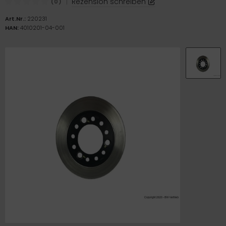
|
Rezension schreiben
(0)
ICKfix Taschen
Art.Nr.:
220231
HAN:
4010201-04-001
TE Ersatzteile
M Ersatzteile
imano Teile
TEM Ersatzteile