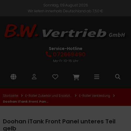
Sonntag, 09.August 2026
Wir liefern innerhalb Deutschland ab 7,50 €
nic One
ALLES ANZEIGEN AUS E-BIKES
ALLES ANZEIGEN AUS E-BIKE ZUBEHÖR UND ERSATZTEILE
ALLES ANZEIGEN AUS ELEKTROROLLER
Citybikes
fang Ersatzteile
Cityroller
TE
Service-Hotline
072669490
Faltrad
Bike Akku und Ladegeräte
Roller
CM
Mo-Fr: 10-16 Uhr
Mountainbike
Bike Bereifung-Mantel-Schlauch
Seniorenmobile
lektro
Trekkingbikes
Bike Werkzeuge
TEM
Startseite
E-Roller Zubehör und Ersatzteile
E-Roller Verkleidung
nder- und Jugend E-Bikes
Bike Zubehör
ban Biker
Doohan iTank Front Panel unteres Teil gelb
onic One Ersatzteile
Doohan iTank Front Panel unteres Teil
ifito Ersatzteile
gelb