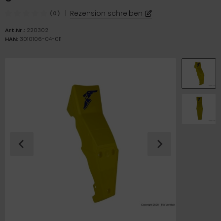
ICKfix Taschen
|
Rezension schreiben
(0)
TE Ersatzteile
Art.Nr.:
220302
HAN:
3010106-04-011
M Ersatzteile
imano Teile
TEM Ersatzteile