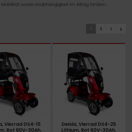
obilität sowie Unabhängigkeit im Alltag fördern.
1
2
32%
One Bandit Arctic Fire L
Eonic One Bandit Schwarz 
a, Vierrad DS4-15
Deisla, Vierrad DS4-25
um, Rot 60V-30Ah,
Lithium, Rot 60V-30Ah,
Lieferzeit:
am Lager
Lieferzeit:
am Lager