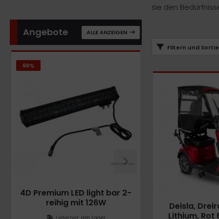
ICKfix Taschen
sie den Bedürfniss
TE Ersatzteile
Angebote
ALLE ANZEIGEN
Filtern und Sorti
M Ersatzteile
66%
29%
imano Teile
TEM Ersatzteile
4D Premium LED light bar 2-
NCM C7 City E-Bi
reihig mit 126W
L 58cm/22,
Deisla, Drei
Lithium, Rot
Lieferzeit:
am Lager
Lieferzeit:
am