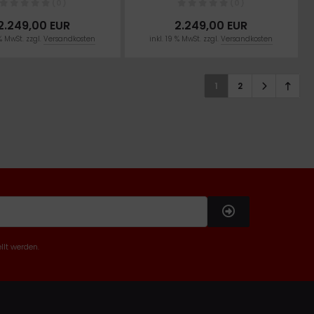
(0)
(0)
2.249,00 EUR
2.249,00 EUR
 % MwSt. zzgl.
Versandkosten
inkl. 19 % MwSt. zzgl.
Versandkosten
1
2
llt werden.