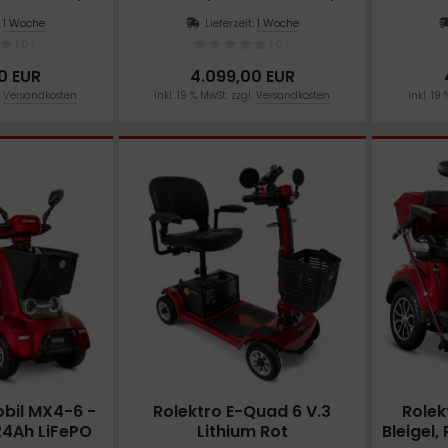
Watt
1000 Watt
(0)
(0)
:
1 Woche
Lieferzeit:
1 Woche
(0)
(0)
00 EUR
39,00 EUR
Sonderpreis
So
ersandkosten
inkl. 19 % MwSt. zzgl.
Versandkosten
inkl
0 EUR
4.099,00 EUR
.
Versandkosten
inkl. 19 % MwSt. zzgl.
Versandkosten
inkl. 19
bil MX4-6 -
Rolektro E-Quad 6 V.3
Rolek
24Ah LiFePO
Lithium Rot
Bleigel,