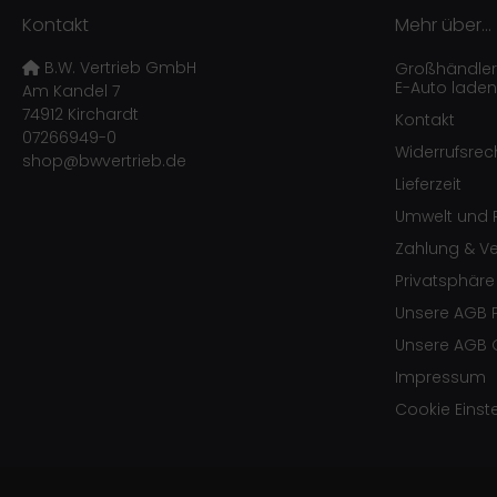
Kontakt
Mehr über...
B.W. Vertrieb GmbH
Großhändler f
E-Auto laden
Am Kandel 7
74912 Kirchardt
Kontakt
07266949-0
Widerrufsrec
shop@bwvertrieb.de
Lieferzeit
Umwelt und R
Zahlung & V
Privatsphär
Unsere AGB 
Unsere AGB 
Impressum
Cookie Einst