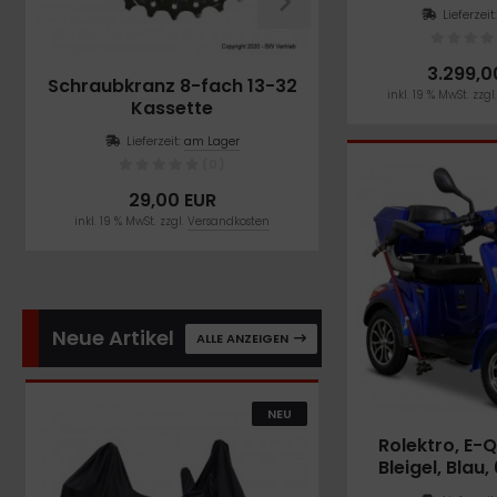
Akku, 50
Lieferzeit
3.299,0
Schraubkranz 8-fach 13-32
Tretlager verbe
inkl. 19 % MwSt. zzgl
Kassette
mm für NCM 
Prague, Berlin, F
Lieferzeit:
am Lager
Lieferzeit:
am
(0)
29,00 EUR
19,90 E
inkl. 19 % MwSt. zzgl.
Versandkosten
inkl. 19 % MwSt. zzgl.
V
Neue Artikel
ALLE ANZEIGEN
NEU
Rolektro, E-
Bleigel, Blau
1000 