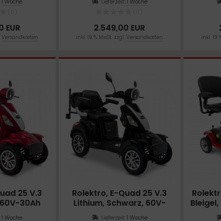
:
1 Woche
Lieferzeit:
1 Woche
(0)
(0)
0 EUR
2.549,00 EUR
.
Versandkosten
inkl. 19 % MwSt. zzgl.
Versandkosten
inkl. 19
Quad 25 V.3
Rolektro, E-Quad 25 V.3
Rolektr
, 60V-30Ah
Lithium, Schwarz, 60V-
Bleigel
00 Watt
30Ah Akku, 1000 Watt
:
1 Woche
Lieferzeit:
1 Woche