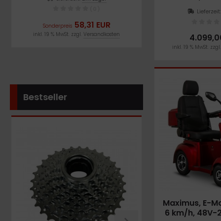
1000 
(0)
Lieferzeit
58,31 EUR
990,
Sonderpreis
Sonderpreis
inkl. 19 % MwSt. zzgl.
Versandkosten
inkl. 19 % MwSt. zzgl.
V
4.099,0
inkl. 19 % MwSt. zzgl
Bestseller
Maximus, E-Mo
6 km/h, 48V-