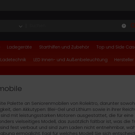
Ladegeräte
Starthilfen und Zubehör
Top und Side Cas
 Ladetechnik
LED Innen- und Außenbeleuchtung
Hersteller
mobile
eite Palette an Seniorenmobilen von Rolektro, darunter sowoh
igkeit, den Akkutypen: Blei-Gel und Lithium sowie in ihrer Rei
 sind mit leistungsstarken Motoren ausgestattet, die für ei
nders vielseitiges Modell, das zusätzlich faltbar ist, was die 
s sind fest verbaut und sind zum Laden nicht entnehmbar, w
habung ermöglicht. Egal für welches Modell Sie sich entschei