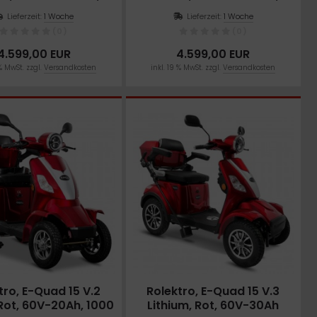
1000 Watt
1000 Watt
(0)
(0)
Lieferzeit:
1 Woche
Lieferzeit:
1 Woche
(0)
(0)
2.099,01 EUR
2.099,01 EUR
nderpreis
Sonderpreis
. 19 % MwSt. zzgl.
Versandkosten
inkl. 19 % MwSt. zzgl.
Versandkosten
4.599,00 EUR
4.599,00 EUR
 % MwSt. zzgl.
Versandkosten
inkl. 19 % MwSt. zzgl.
Versandkosten
tro, E-Quad 15 V.2
Rolektro, E-Quad 15 V.3
 Rot, 60V-20Ah, 1000
Lithium, Rot, 60V-30Ah