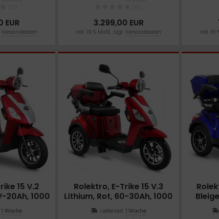
(0)
(0)
0 EUR
3.299,00 EUR
.
Versandkosten
inkl. 19 % MwSt. zzgl.
Versandkosten
inkl. 19
rike 15 V.2
Rolektro, E-Trike 15 V.3
Rolek
0V-20Ah, 1000
Lithium, Rot, 60-30Ah, 1000
Bleige
t
Watt
:
1 Woche
Lieferzeit:
1 Woche