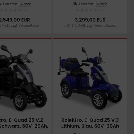
Watt
Akku, 1000 Watt
Lieferzeit:
1 Woche
Lieferzeit:
1 Woche
(0)
(0)
2.549,00 EUR
3.299,00 EUR
hen mit Nippel 5 Stück
Schraubkranz 7-fach, 13-28
 % MwSt. zzgl.
Versandkosten
inkl. 19 % MwSt. zzgl.
Versandkosten
4x209mm für 27,5 Zoll
Kassette
Heckmotor Felge
Lieferzeit:
am Lager
Lieferzeit:
am Lager
(0)
(0)
13,90 EUR
26,00 EUR
. 19 % MwSt. zzgl.
Versandkosten
inkl. 19 % MwSt. zzgl.
Versandkosten
tro, E-Quad 25 V.2
Rolektro, E-Quad 25 V.3
, Schwarz, 60V-20Ah,
Lithium, Blau, 60V-30Ah
1000 Watt
Akku, 1000 Watt