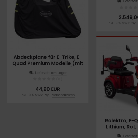
Lieferzeit
2.549,0
inkl. 19 % MwSt. zzgl
Abdeckplane für E-Trike, E-
Quad Premium Modelle (mit
Windschutzscheibe),
Lieferzeit:
am Lager
Schwarz
(0)
44,90 EUR
inkl. 19 % MwSt. zzgl.
Versandkosten
Rolektro, E-
Lithium, Rot
Akku, 10
Lieferzeit