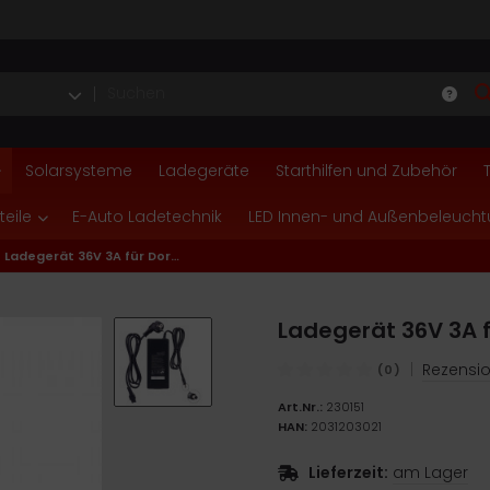
Solarsysteme
Ladegeräte
Starthilfen und Zubehör
teile
E-Auto Ladetechnik
LED Innen- und Außenbeleuch
Ladegerät 36V 3A für Dorado Akku, Netzteil
Ladegerät 36V 3A f
|
Rezensio
(0)
Art.Nr.:
230151
HAN:
2031203021
Lieferzeit:
am Lager