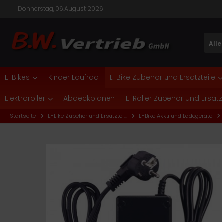
Donnerstag, 06.August 2026
Alle
nic One
ALLES ANZEIGEN AUS E-BIKES
ALLES ANZEIGEN AUS ELEKTROROLLER
ALLES ANZEIGEN AUS E-ROLLER ZUBEHÖR UND
SATZTEILE
E-Bikes
Kinder Laufrad
E-Bike Zubehör und Ersatzteile
Citybikes
Cityroller
TE
kus und Ladegeräte
Elektroroller
Abdeckplanen
E-Roller Zubehör und Ersatz
Faltrad
Roller
CM
Roller Elektronik
Startseite
E-Bike Zubehör und Ersatzteile
E-Bike Akku und Ladegeräte
Mountainbike
Seniorenmobile
lektro
Roller Mechanik
Trekkingbikes
TEM
Roller Verkleidung
nder- und Jugend E-Bikes
ban Biker