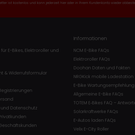
tter ist kostenlos und kann jederzeit hier oder in Ihrem Kundenkonto wieder abbeste
Informationen
ür E-Bikes, Elektroroller und
NCM E-Bike FAQs
Elektroroller FAQs
Doohan Daten und Fakten
ht & Widerrufsformular
NRGKick mobile Ladestation
E-Bike Wartungsempfehlung
egistrierungen
Allgemeine E-Bike FAQs
ersand
TOTEM E‑Bikes FAQ – Antwort
e und Datenschutz
Solarkraftwerke FAQs
Privatkunden
E-Autos laden FAQs
Geschäftskunden
Velix E-City Roller