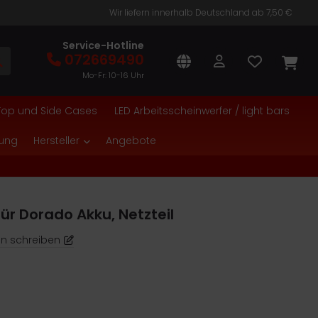
Wir liefern innerhalb Deutschland ab 7,50 €
Service-Hotline
072669490
Mo-Fr: 10-16 Uhr
Top und Side Cases
LED Arbeitsscheinwerfer / light bars
tung
Hersteller
Angebote
ür Dorado Akku, Netzteil
n schreiben