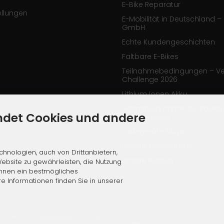
E-Bike Reparatur
ellungen
E-Mobilität in Deutschland – 
GmbH
Echte Kundengeschichten
Faltbare E-Bikes
Teilnahmebedingungen – Ve
Challenge 2026
Lithium Ionen Akku
Hilfsmittelnummer für Rolekt
ndet Cookies und andere
Elektromobile
Ladegeräte FAQs
Unsere Fachhändler
hnologien, auch von Drittanbietern,
Unsere Partner
ebsite zu gewährleisten, die Nutzung
Ihnen ein bestmögliches
re Informationen finden Sie in unserer
setzl. MwSt. zzgl.
Versandkosten
. Die durchgestrichenen Preise entsprechen dem bisherigen Pre