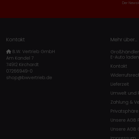
Der Newsle
Kontakt
Mehr über...
B.W. Vertrieb GmbH
Großhändler f
E-Auto laden
Am Kandel 7
74912 Kirchardt
Kontakt
07266949-0
Widerrufsrec
shop@bwvertrieb.de
Lieferzeit
Umwelt und R
Zahlung & V
Privatsphär
Unsere AGB 
Unsere AGB 
Impressum