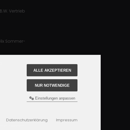
B.W. Vertrieb
lix Sommer-
ro
ALLE AKZEPTIEREN
NUR NOTWENDIGE
Einstellungen anpassen
Datenschutzerklärung
Impressum
is bei Shopbwidee.