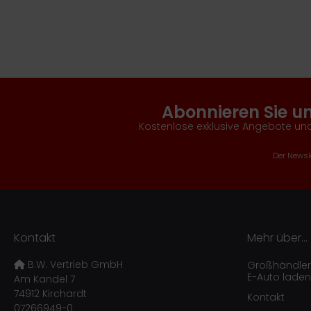
Abonnieren Sie u
Kostenlose exklusive Angebote und
Der Newsle
Kontakt
Mehr über...
B.W. Vertrieb GmbH
Großhändler f
E-Auto laden
Am Kandel 7
74912 Kirchardt
Kontakt
07266949-0