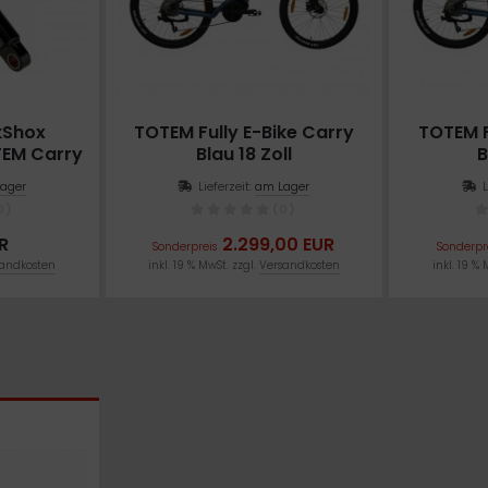
kShox
TOTEM Fully E-Bike Carry
TOTEM F
TEM Carry
Blau 18 Zoll
B
ager
Lieferzeit:
am Lager
0)
(0)
R
2.299,00 EUR
Sonderpreis
Sonderpr
andkosten
inkl. 19 % MwSt. zzgl.
Versandkosten
inkl. 19 % 