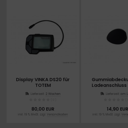
Display VINKA DS20 für
Gummiabdecku
TOTEM
Ladeanschluss
Maurice und 
Lieferzeit:
2 Wochen
Lieferzeit:
am L
(0)
(
80,00 EUR
14,90 EU
inkl. 19 % MwSt. zzgl.
Versandkosten
inkl. 19 % MwSt. zzgl.
Vers