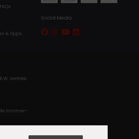
 FAQs
Social Media
en & Tipps
B.W. Vertrieb
lix Sommer-
ro