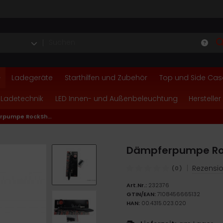
Ladegeräte
Starthilfen und Zubehör
Top und Side Cas
 Ladetechnik
LED Innen- und Außenbeleuchtung
Hersteller
Dämpferpumpe RockShox für TOTEM Carry
Dämpferpumpe Roc
|
Rezensio
(0)
Art.Nr.:
232376
GTIN/EAN:
7108456665132
HAN:
00.4315.023.020