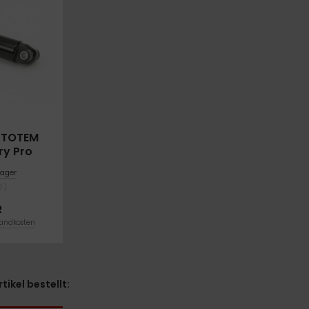
r TOTEM
ry Pro
ager
0)
R
andkosten
ikel bestellt: