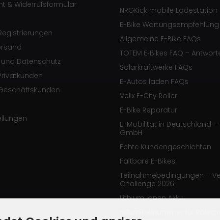
ht & Widerrufsformular
NRGKick mobile Ladestation
E-Bike Wartungsempfehlung
egistrierungen
Allgemeine E-Bike FAQs
ersand
TOTEM E‑Bikes FAQ – Antwort
e und Datenschutz
Solarkraftwerke FAQs
Privatkunden
E-Autos laden FAQs
Geschäftskunden
Velix E-City Roller
E-Bike Reparatur
ellungen
E-Mobilität in Deutschland – 
GmbH
Echte Kundengeschichten
Faltbare E-Bikes
Teilnahmebedingungen – Ve
Challenge 2026
Lithium Ionen Akku
Hilfsmittelnummer für Rolekt