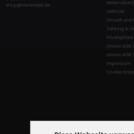
Widerrufsrec
shop@bwvertrieb.de
Lieferzeit
Umwelt und R
Zahlung & V
Privatsphär
Unsere AGB 
Unsere AGB 
Impressum
Cookie Einst