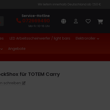
Wir liefern innerhalb Deutschland ab 7,50 €
Service-Hotline
072669490
Mo-Fr: 10-16 Uhr
es
LED Arbeitsscheinwerfer / light bars
Elektroroller
Angebote
kShox für TOTEM Carry
n schreiben