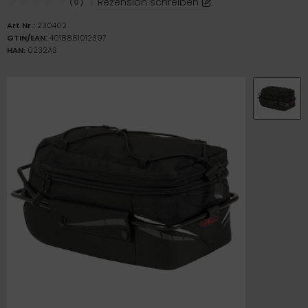
|
Rezension schreiben
(0)
Art.Nr.:
230402
GTIN/EAN:
4018861012397
HAN:
0232AS