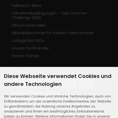
Faltbare E-Bikes
Teilnahmebedingungen – Velix Sommer-
Challenge 2026
Lithium Ionen Akku
Hilfsmittelnummer für Rolektro Elektromobile
Ladegeräte FAQs
Unsere Fachhändler
Unsere Partner
Zahlungsmethoden
Diese Webseite verwendet Cookies und
andere Technologien
Wir verwenden Cookies und ähnliche Technologien, auch von
Drittanbietern, um die ordentliche Funktionsweise der Website
zu gewährleisten, die Nutzung unseres Angebotes zu
analysieren und Ihnen ein bestmögliches Einkaufserlebnis
Social Media
bieten zu können. Weitere Informationen finden Sie in unserer