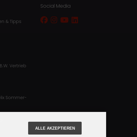
Social Media
en & Tipps
B.W. Vertrieb
lix Sommer-
ro
ALLE AKZEPTIEREN