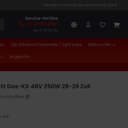
Wir liefern innerhalb Deutschland ab 7,50 €
Service-Hotline
072669490
Mo-Fr: 10-16 Uhr
es
LED Arbeitsscheinwerfer / light bars
Elektroroller
Angebote
t Das-Kit 48V 250W 28-29 Zoll
n schreiben
6-BSB