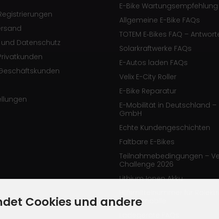
E-Bike Wartungsempfehlung
egistrierungen
Allgemeine E-Bike FAQs
ersand
TOTEM E‑Bikes FAQ – Antwort
e und Datenschutz
Solarkraftwerke FAQs
Privatkunden
E-Autos laden FAQs
Geschäftskunden
Velix E-City Roller
E-Bike Reparatur
ellungen
E-Mobilität in Deutschland – 
GmbH
Echte Kundengeschichten
Faltbare E-Bikes
Teilnahmebedingungen – Ve
Challenge 2026
Lithium Ionen Akku
Hilfsmittelnummer für Rolekt
ndet Cookies und andere
Elektromobile
Ladegeräte FAQs