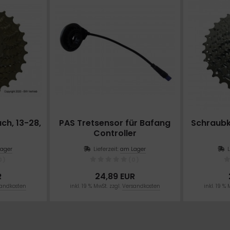
ch, 13-28,
PAS Tretsensor für Bafang
Schraubk
e
Controller
ager
Lieferzeit:
am Lager
0)
(0)
R
24,89 EUR
andkosten
inkl. 19 % MwSt. zzgl.
Versandkosten
inkl. 19 % 