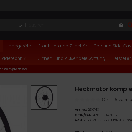
Ladegeräte
Starthilfen und Zubehör
Top und Side Cas
 Ladetechnik
LED Innen- und Außenbeleuchtung
Hersteller
Heckmotor komplett Das-Kit 48V 250W 28-29 Zoll
Heckmotor komplet
|
Rezensio
(0)
Art.Nr.:
230143
GTIN/EAN:
4260524470871
HAN:
R-XR24822-SB3-MSNN-700S