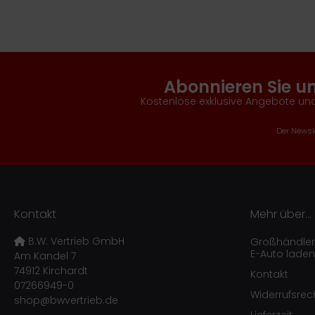
Abonnieren Sie u
Kostenlose exklusive Angebote und
Der Newsle
Kontakt
Mehr über...
B.W. Vertrieb GmbH
Großhändler f
E-Auto laden
Am Kandel 7
74912 Kirchardt
Kontakt
07266949-0
Widerrufsrec
shop@bwvertrieb.de
Lieferzeit