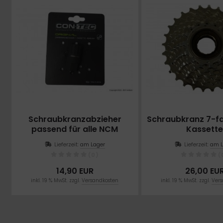
Schraubkranzabzieher
Schraubkranz 7-fa
passend für alle NCM
Kassett
Modelle
Lieferzeit:
am Lager
Lieferzeit:
am L
(0)
(
14,90 EUR
26,00 EU
inkl. 19 % MwSt. zzgl.
Versandkosten
inkl. 19 % MwSt. zzgl.
Vers