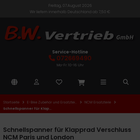
Freitag, 07.August 2026
Wir liefern innerhalb Deutschland ab 7,50 €
nic One
ALLES ANZEIGEN AUS E-BIKES
ALLES ANZEIGEN AUS ELEKTROROLLER
ALLES ANZEIGEN AUS E-ROLLER ZUBEHÖR UND
SATZTEILE
Citybikes
Cityroller
TE
Service-Hotline
kus und Ladegeräte
072669490
Faltrad
Roller
CM
Mo-Fr: 10-16 Uhr
Roller Elektronik
Mountainbike
Seniorenmobile
lektro
Roller Mechanik
Trekkingbikes
TEM
Roller Verkleidung
Startseite
E-Bike Zubehör und Ersatzteile
NCM Ersatzteile
nder- und Jugend E-Bikes
ban Biker
Schnellspanner für Klapprad Verschluss NCM Paris und London
Schnellspanner für Klapprad Verschluss
NCM Paris und London