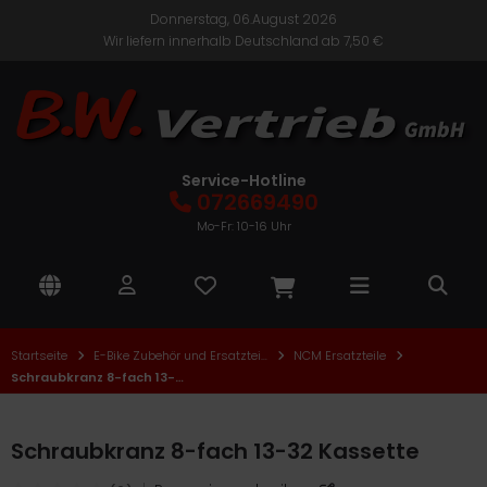
Donnerstag, 06.August 2026
Wir liefern innerhalb Deutschland ab 7,50 €
nic One
ALLES ANZEIGEN AUS E-BIKES
ALLES ANZEIGEN AUS ELEKTROROLLER
ALLES ANZEIGEN AUS E-ROLLER ZUBEHÖR UND
SATZTEILE
Citybikes
Cityroller
TE
Service-Hotline
kus und Ladegeräte
072669490
Faltrad
Roller
CM
Mo-Fr: 10-16 Uhr
Roller Elektronik
Mountainbike
Seniorenmobile
lektro
Roller Mechanik
Trekkingbikes
TEM
Roller Verkleidung
Startseite
E-Bike Zubehör und Ersatzteile
NCM Ersatzteile
nder- und Jugend E-Bikes
ban Biker
Schraubkranz 8-fach 13-32 Kassette
Schraubkranz 8-fach 13-32 Kassette