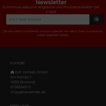
Newsletter
Kostenlose exklusive Angebote und Produktneuheiten per
E-Mail
Der Newsletter ist kostenlos und kann jederzeit hier oder in Ihrem Kundenkonto
wieder abbestellt werden.
Kontakt
B.W. Vertrieb GmbH
Am Kandel 7
74912 Kirchardt
07266949-0
shop@bwvertrieb.de
Mehr über...