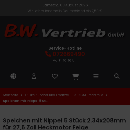
Samstag, 08.August 2026
Wir liefern innerhalb Deutschland ab 7,50 €
nic One
ALLES ANZEIGEN AUS E-BIKES
ALLES ANZEIGEN AUS ELEKTROROLLER
ALLES ANZEIGEN AUS E-ROLLER ZUBEHÖR UND
SATZTEILE
Citybikes
Cityroller
TE
Service-Hotline
kus und Ladegeräte
072669490
Faltrad
Roller
CM
Mo-Fr: 10-16 Uhr
Roller Elektronik
Mountainbike
Seniorenmobile
lektro
Roller Mechanik
Trekkingbikes
TEM
Roller Verkleidung
Startseite
E-Bike Zubehör und Ersatzteile
NCM Ersatzteile
nder- und Jugend E-Bikes
ban Biker
Speichen mit Nippel 5 Stück 2.34x208mm für 27,5 Zoll Heckmotor Felge
Speichen mit Nippel 5 Stück 2.34x208mm
für 27,5 Zoll Heckmotor Felge