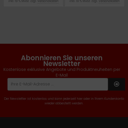
inkl. 19 % MwSt. zzgl.
Versandkosten
inkl. 19 % MwSt. zzgl.
Versandkosten
Abonnieren Sie unseren
Newsletter
Kostenlose exklusive Angebote und Produktneuheiten per
E-Mail
Der Newsletter ist kostenlos und kann jederzeit hier oder in Ihrem Kundenkonto
wieder abbestellt werden.