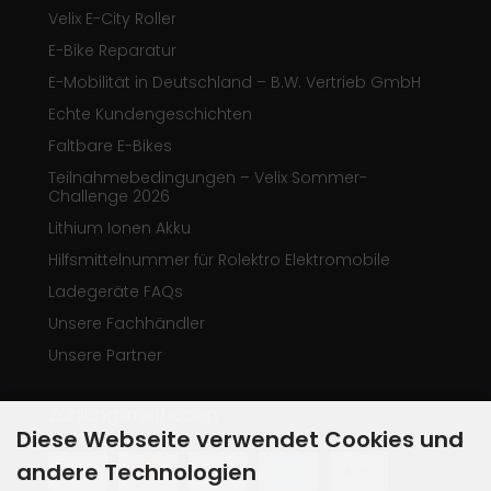
Velix E-City Roller
E-Bike Reparatur
E-Mobilität in Deutschland – B.W. Vertrieb GmbH
Echte Kundengeschichten
Faltbare E-Bikes
Teilnahmebedingungen – Velix Sommer-
Challenge 2026
Lithium Ionen Akku
Hilfsmittelnummer für Rolektro Elektromobile
Ladegeräte FAQs
Unsere Fachhändler
Unsere Partner
Zahlungsmethoden
Diese Webseite verwendet Cookies und
andere Technologien