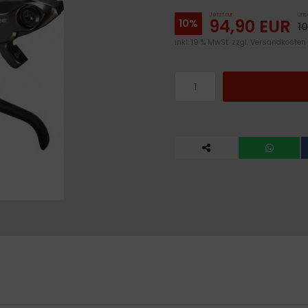
Jetzt nur
Unse
94,90 EUR
10%
1
inkl. 19 % MwSt. zzgl.
Versandkosten