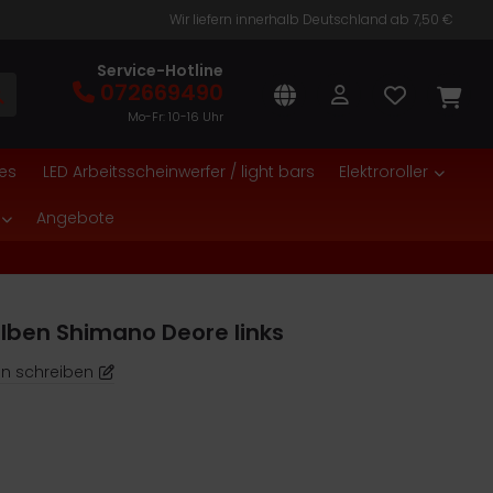
Wir liefern innerhalb Deutschland ab 7,50 €
Service-Hotline
072669490
Mo-Fr: 10-16 Uhr
es
LED Arbeitsscheinwerfer / light bars
Elektroroller
Angebote
ben Shimano Deore links
n schreiben