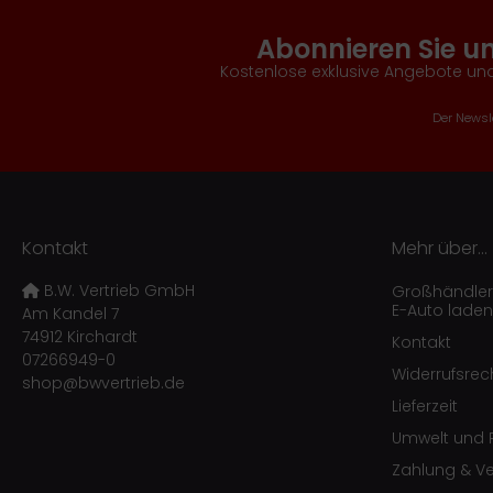
Abonnieren Sie u
Kostenlose exklusive Angebote und
Der Newsle
Kontakt
Mehr über...
B.W. Vertrieb GmbH
Großhändler f
E-Auto laden
Am Kandel 7
74912 Kirchardt
Kontakt
07266949-0
Widerrufsrec
shop@bwvertrieb.de
Lieferzeit
Umwelt und R
Zahlung & V