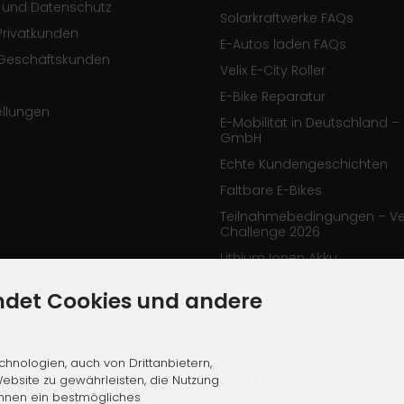
e und Datenschutz
Solarkraftwerke FAQs
Privatkunden
E-Autos laden FAQs
Geschäftskunden
Velix E-City Roller
E-Bike Reparatur
ellungen
E-Mobilität in Deutschland – 
GmbH
Echte Kundengeschichten
Faltbare E-Bikes
Teilnahmebedingungen – Ve
Challenge 2026
Lithium Ionen Akku
Hilfsmittelnummer für Rolekt
ndet Cookies und andere
Elektromobile
Ladegeräte FAQs
Unsere Fachhändler
hnologien, auch von Drittanbietern,
Unsere Partner
ebsite zu gewährleisten, die Nutzung
Ihnen ein bestmögliches