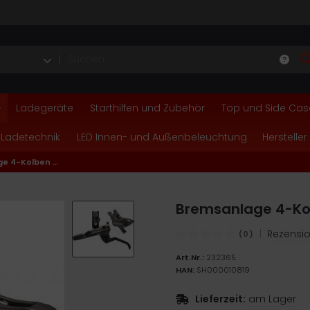
Ladegeräte
Starthilfen und Zubehör
Top und Side Cas
 Ladetechnik
LED Innen- und Außenbeleuchtung
Hersteller
Bremsanlage 4-Kolben Shimano Deore links
Bremsanlage 4-Kol
|
Rezensio
(0)
Art.Nr.:
232365
HAN:
SH000010819
Lieferzeit:
am Lager