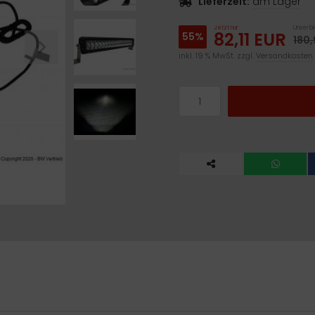
Lieferzeit:
am Lager
Jetzt nur
Unser bi
82,11 EUR
55%
180,
inkl. 19 % MwSt. zzgl.
Versandkosten