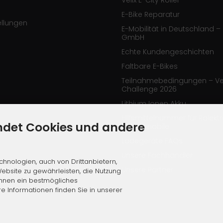
Velix E-City Roller
E-Bike Reparatur
ellungen
E-Mobilität in Deutschland – 
GmbH
Echte Kundengeschichten
Faltbare E-Bikes
Teilnahmebedingungen – Ve
Challenge 2026
Lithium Ionen Akku
Hilfsmittelnummer für Rolekt
ndet Cookies und andere
Elektromobile
Ladegeräte FAQs
Unsere Fachhändler
hnologien, auch von Drittanbietern,
Unsere Partner
ebsite zu gewährleisten, die Nutzung
Ihnen ein bestmögliches
re Informationen finden Sie in unserer