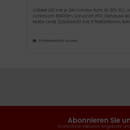
OSRAM LED mit je 3W Combo-licht, 10-30V DC, Li
Lichtstrom 16800lm, Schutzart IP67, Gehäuse A
Maße LxHxB 22,6x3,1x4,53 Zoll, 575x80x115mm, Be
Artikeldatenblatt drucken
Abonnieren Sie u
Kostenlose exklusive Angebote und