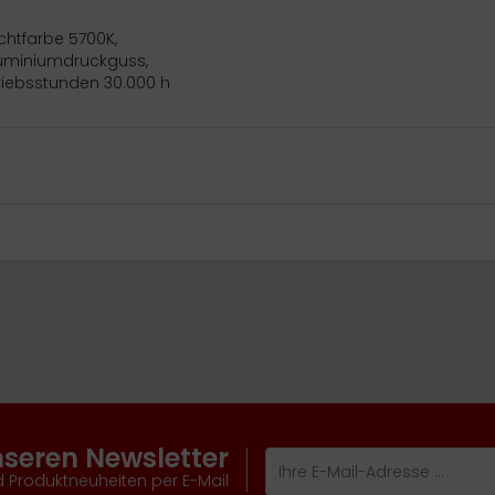
chtfarbe 5700K,
luminiumdruckguss,
triebsstunden 30.000 h
nseren Newsletter
 Produktneuheiten per E-Mail