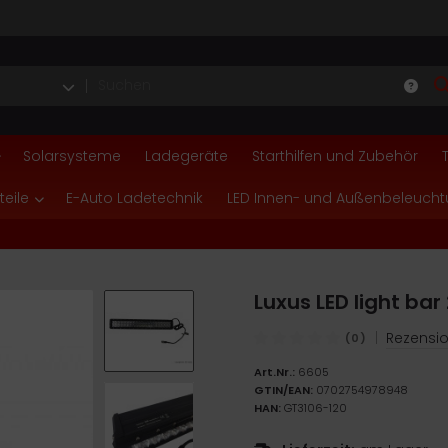
Solarsysteme
Ladegeräte
Starthilfen und Zubehör
teile
E-Auto Ladetechnik
LED Innen- und Außenbeleuch
Luxus LED light bar
|
Rezensio
(0)
Art.Nr.:
6605
GTIN/EAN:
0702754978948
HAN:
GT3106-120