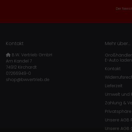
Der Newsle
Kontakt
Mehr über...
B.W. Vertrieb GmbH
Großhändler f
E-Auto laden
Am Kandel 7
74912 Kirchardt
Kontakt
07266949-0
Widerrufsrec
shop@bwvertrieb.de
Lieferzeit
Umwelt und R
Zahlung & V
Privatsphär
Unsere AGB 
Unsere AGB 