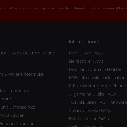
tter ist kostenlos und kann jederzeit hier oder in Ihrem Kundenkonto wieder abbeste
Informationen
ür E-Bikes, Elektroroller und
NCM E-Bike FAQs
Elektroroller FAQs
Doohan Daten und Fakten
ht & Widerrufsformular
NRGKick mobile Ladestation
E-Bike Wartungsempfehlung
egistrierungen
Allgemeine E-Bike FAQs
ersand
TOTEM E‑Bikes FAQ – Antwort
e und Datenschutz
Solarkraftwerke FAQs
Privatkunden
E-Autos laden FAQs
Geschäftskunden