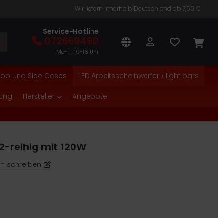
Wir liefern innerhalb Deutschland ab 7,50 €
Service-Hotline
072669490
Mo-Fr: 10-16 Uhr
Top und Side Cases
LED Arbeitsscheinwerfer / light bars
tung
Hersteller
Angebote
 2-reihig mit 120W
n schreiben