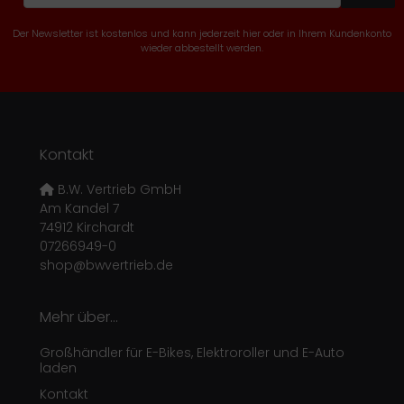
Der Newsletter ist kostenlos und kann jederzeit hier oder in Ihrem Kundenkonto
wieder abbestellt werden.
Kontakt
B.W. Vertrieb GmbH
Am Kandel 7
74912 Kirchardt
07266949-0
shop@bwvertrieb.de
Mehr über...
Großhändler für E-Bikes, Elektroroller und E-Auto
laden
Kontakt