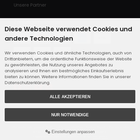
Unsere Partner
Zahlungsmethoden
Diese Webseite verwendet Cookies und
andere Technologien
Wir verwenden Cookies und ähnliche Technologien, auch von
Drittanbietern, um die ordentliche Funktionsweise der Website
zu gewährleisten, die Nutzung unseres Angebotes zu
analysieren und Ihnen ein bestmögliches Einkaufserlebnis
Social Media
bieten zu können. Weitere Informationen finden Sie in unserer
Datenschutzerklärung.
ALLE AKZEPTIEREN
NUR NOTWENDIGE
Alle Preise inkl. gesetzl. MwSt. zzgl.
Versandkosten
. Die durchgestrichenen Preise
Einstellungen anpassen
entsprechen dem bisherigen Preis bei Shopbwidee.
Shopbwidee © 2026 | Template mit
von
Templatix