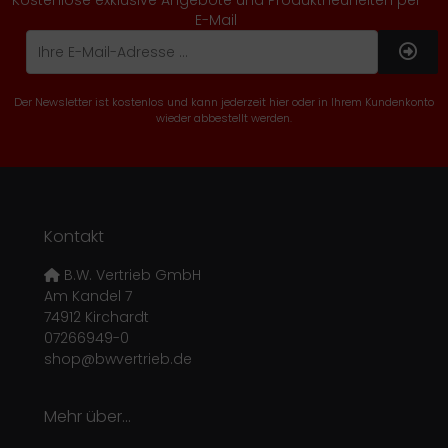
Kostenlose exklusive Angebote und Produktneuheiten per
E-Mail
Der Newsletter ist kostenlos und kann jederzeit hier oder in Ihrem Kundenkonto
wieder abbestellt werden.
Kontakt
B.W. Vertrieb GmbH
Am Kandel 7
74912 Kirchardt
07266949-0
shop@bwvertrieb.de
Mehr über...