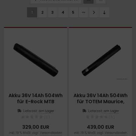
ICKfix Taschen
1
2
3
4
5
TE Ersatzteile
M Ersatzteile
imano Teile
TEM Ersatzteile
Akku 36V 14Ah 504Wh
Akku 36V 14Ah 504Wh
für E-Rock MTB
für TOTEM Maurice,
Advance X1
TOTEM Carry
Lieferzeit:
am Lager
Lieferzeit:
am Lager
(0)
(0)
329,00 EUR
439,00 EUR
inkl. 19 % MwSt. zzgl.
Versandkosten
inkl. 19 % MwSt. zzgl.
Versandkosten