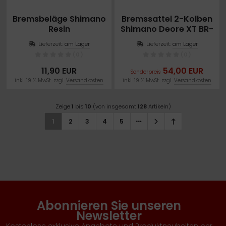
Bremsbeläge Shimano
Bremssattel 2-Kolben
Resin
Shimano Deore XT BR-
M8100
Lieferzeit:
am Lager
Lieferzeit:
am Lager
(0)
(0)
11,90 EUR
54,00 EUR
Sonderpreis
inkl. 19 % MwSt. zzgl.
Versandkosten
inkl. 19 % MwSt. zzgl.
Versandkosten
Zeige
1
bis
10
(von insgesamt
128
Artikeln)
1
2
3
4
5
Abonnieren Sie unseren
Newsletter