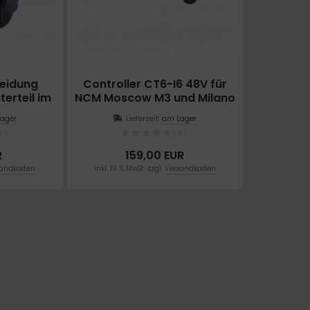
leidung
Controller CT6-I6 48V für
erteil im
NCM Moscow M3 und Milano
und T3
T3
ager
Lieferzeit:
am Lager
0)
(0)
R
159,00 EUR
andkosten
inkl. 19 % MwSt. zzgl.
Versandkosten