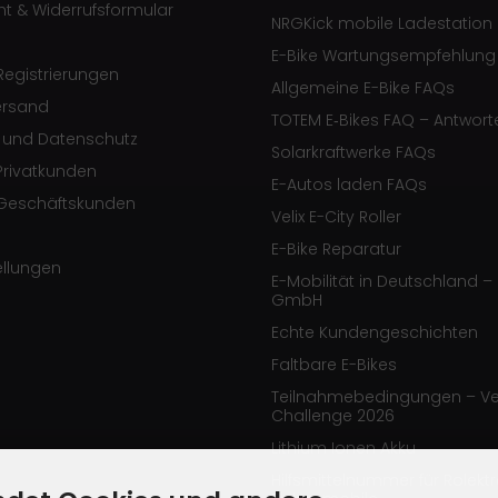
ht & Widerrufsformular
NRGKick mobile Ladestation
E-Bike Wartungsempfehlung
egistrierungen
Allgemeine E-Bike FAQs
ersand
TOTEM E‑Bikes FAQ – Antwort
e und Datenschutz
Solarkraftwerke FAQs
Privatkunden
E-Autos laden FAQs
Geschäftskunden
Velix E-City Roller
E-Bike Reparatur
ellungen
E-Mobilität in Deutschland – 
GmbH
Echte Kundengeschichten
Faltbare E-Bikes
Teilnahmebedingungen – Ve
Challenge 2026
Lithium Ionen Akku
Hilfsmittelnummer für Rolekt