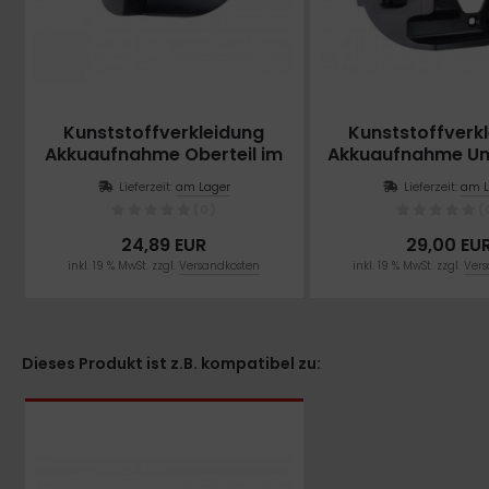
Kunststoffverkleidung
Kunststoffverk
Akkuaufnahme Oberteil im
Akkuaufnahme Unt
Rahmen für M3 und T3
Rahmen für M3 
Lieferzeit:
am Lager
Lieferzeit:
am L
(0)
(
24,89 EUR
29,00 EU
inkl. 19 % MwSt. zzgl.
Versandkosten
inkl. 19 % MwSt. zzgl.
Vers
Dieses Produkt ist z.B. kompatibel zu: