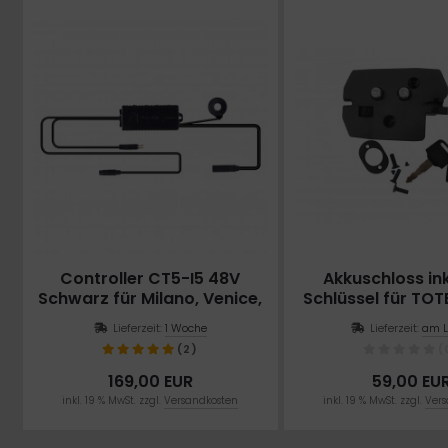
Controller CT5-I5 48V
Akkuschloss ink
Schwarz für Milano, Venice,
Schlüssel für TOT
Moscow, Aspen
Lieferzeit:
1 Woche
Lieferzeit:
am L
(2)
(
169,00 EUR
59,00 EU
inkl. 19 % MwSt. zzgl.
Versandkosten
inkl. 19 % MwSt. zzgl.
Vers