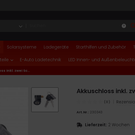
Solarsysteme
Ladegeräte
Starthilfen und Zubehör
teile
E-Auto Ladetechnik
LED Innen- und Außenbeleuch
Akkuschloss inkl. zwei Schlüssel für NCM M3 und T3
Akkuschloss inkl. 
|
Rezensio
(0)
Art.Nr.:
230343
Lieferzeit:
2 Wochen