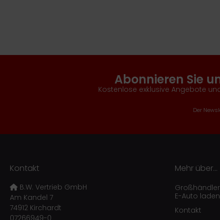
Abonnieren Sie u
Kostenlose exklusive Angebote und
Der Newsle
Kontakt
Mehr über...
B.W. Vertrieb GmbH
Großhändler f
E-Auto laden
Am Kandel 7
74912 Kirchardt
Kontakt
07266949-0