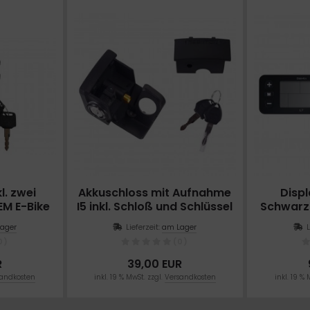
l. zwei
Akkuschloss mit Aufnahme
Displ
EM E-Bike
I5 inkl. Schloß und Schlüssel
Schwarz
Milano
ager
Lieferzeit:
am Lager
Munich, 
0)
(0)
R
39,00 EUR
andkosten
inkl. 19 % MwSt. zzgl.
Versandkosten
inkl. 19 % 