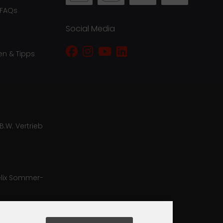
 FAQs
Social Media
en & Tipps
B.W. Vertrieb
lix Sommer-
ro