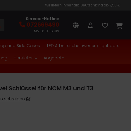
Wir liefern innerhalb Deutschland ab 7,50 €
Service-Hotline
072669490
Mo-Fr: 10-16 Uhr
Top und Side Cases
LED Arbeitsscheinwerfer / light bars
tung
Hersteller
Angebote
zwei Schlüssel für NCM M3 und T3
n schreiben