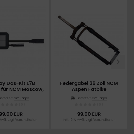
ay Das-Kit L7B
Federgabel 26 Zoll NCM
 für NCM Moscow,
Aspen Fatbike
, Venice, Aspen,
Lieferzeit:
am Lager
Lieferzeit:
am Lager
Prague, Paris und
(0)
(0)
London
99,00 EUR
99,00 EUR
MwSt. zzgl.
Versandkosten
inkl. 19 % MwSt. zzgl.
Versandkosten