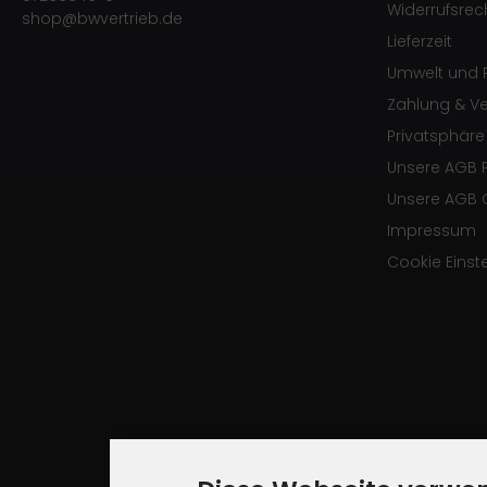
Widerrufsrec
shop@bwvertrieb.de
Lieferzeit
Umwelt und R
Zahlung & V
Privatsphär
Unsere AGB 
Unsere AGB 
Impressum
Cookie Einst