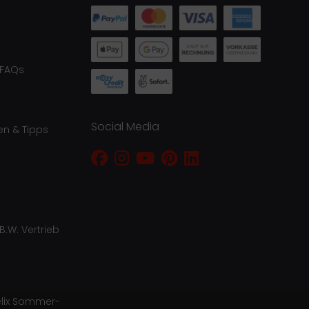
 FAQs
Social Media
en & Tipps
B.W. Vertrieb
lix Sommer-