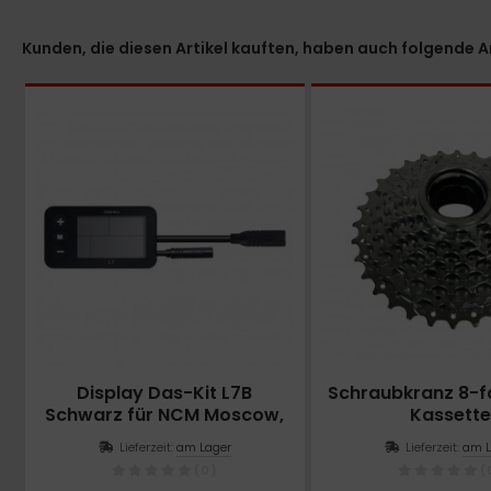
Kunden, die diesen Artikel kauften, haben auch folgende Art
Display Das-Kit L7B
Schraubkranz 8-f
Schwarz für NCM Moscow,
Kassett
Milano, Venice, Aspen,
Lieferzeit:
am Lager
Lieferzeit:
am L
Munich, Prague, Paris und
(0)
(
London