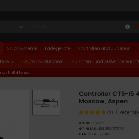
Solarsysteme
Ladegeräte
Starthilfen und Zubehör
teile
E-Auto Ladetechnik
LED Innen- und Außenbeleuch
Controller CT5-I5 48V Schwarz für Milano, Venice, Moscow, Aspen
Controller CT5-I5 
Moscow, Aspen
|
Rezensio
(2)
Art.Nr.:
230133
GTIN/EAN:
4260524470734
HAN:
2050112281X