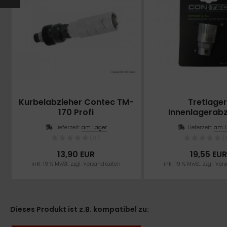
Kurbelabzieher Contec TM-
Tretlager
170 Profi
Innenlagerabz
Lieferzeit:
am Lager
Lieferzeit:
am L
(0)
(
13,90 EUR
19,55 EUR
inkl. 19 % MwSt. zzgl.
Versandkosten
inkl. 19 % MwSt. zzgl.
Vers
Dieses Produkt ist z.B. kompatibel zu: