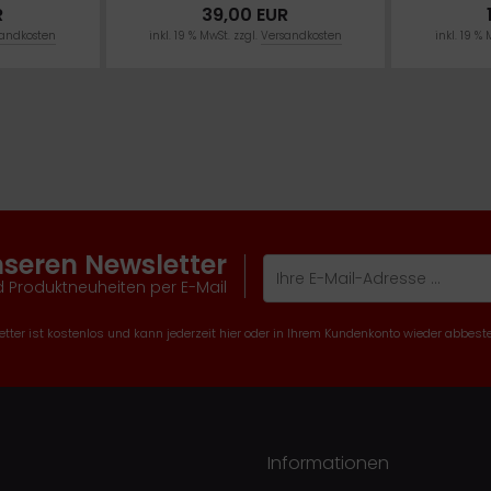
R
39,00 EUR
andkosten
inkl. 19 % MwSt. zzgl.
Versandkosten
inkl. 19 % 
nseren Newsletter
 Produktneuheiten per E-Mail
tter ist kostenlos und kann jederzeit hier oder in Ihrem Kundenkonto wieder abbeste
Informationen