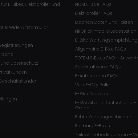
ür E-Bikes, Elektroroller und
NCM E-Bike FAQs
Elektroroller FAQs
Doohan Daten und Fakten
ht & Widerrufsformular
NRGKick mobile Ladestation
E-Bike Wartungsempfehlung
egistrierungen
Allgemeine E-Bike FAQs
ersand
TOTEM E‑Bikes FAQ – Antwort
e und Datenschutz
Solarkraftwerke FAQs
Privatkunden
E-Autos laden FAQs
Geschäftskunden
Velix E-City Roller
E-Bike Reparatur
ellungen
E-Mobilität in Deutschland – 
GmbH
Echte Kundengeschichten
Faltbare E-Bikes
Teilnahmebedingungen – Ve