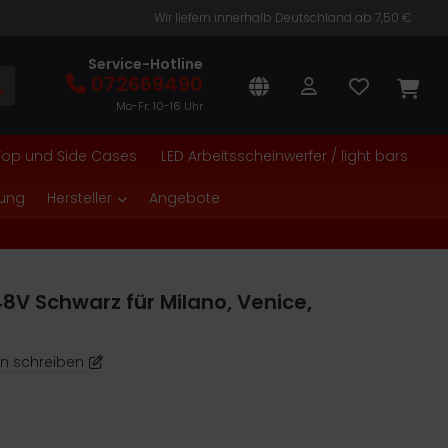
Wir liefern innerhalb Deutschland ab 7,50 €
Service-Hotline
072669490
Mo-Fr: 10-16 Uhr
Top und Side Cases
LED Arbeitsscheinwerfer / light bars
tung
Hersteller
Angebote
48V Schwarz für Milano, Venice,
n schreiben