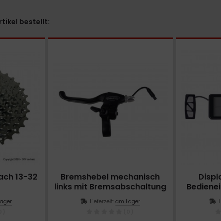
ikel bestellt:
ach 13-32
Bremshebel mechanisch
Displ
e
links mit Bremsabschaltung
Bedienei
Schwarz
P
ager
Lieferzeit:
am Lager
0)
(0)