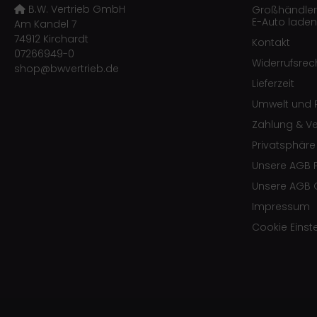
B.W. Vertrieb GmbH
Großhändler f
E-Auto laden
Am Kandel 7
74912 Kirchardt
Kontakt
07266949-0
Widerrufsrec
shop@bwvertrieb.de
Lieferzeit
Umwelt und R
Zahlung & V
Privatsphär
Unsere AGB 
Unsere AGB 
Impressum
Cookie Einst