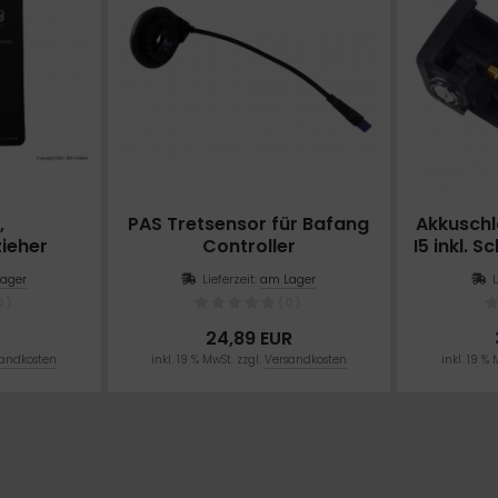
,
PAS Tretsensor für Bafang
Akkuschl
ieher
Controller
I5 inkl. 
ager
Lieferzeit:
am Lager
0)
(0)
24,89 EUR
andkosten
inkl. 19 % MwSt. zzgl.
Versandkosten
inkl. 19 % 