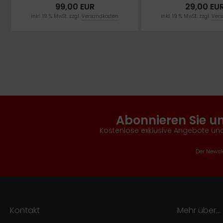
99,00 EUR
29,00 EU
inkl. 19 % MwSt. zzgl.
Versandkosten
inkl. 19 % MwSt. zzgl.
Vers
Abonnieren Sie u
Kostenlose exklusive Angebote und
Der Newsle
Kontakt
Mehr über...